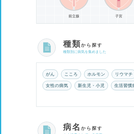
前立腺
子宮
種類
から探す
種類別に病気を集めました
がん
こころ
ホルモン
リウマチ
女性の病気
新生児・小児
生活習慣
病名
から探す