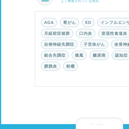
よく検索されている病気
AGA
胃がん
ED
インフルエン
月経前症候群
口内炎
逆流性食道炎
自律神経失調症
子宮体がん
坐骨神
統合失調症
痛風
糖尿病
認知症
膀胱炎
粉瘤