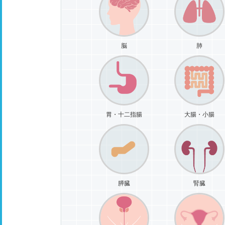
脳
肺
胃・十二指腸
大腸・小腸
膵臓
腎臓