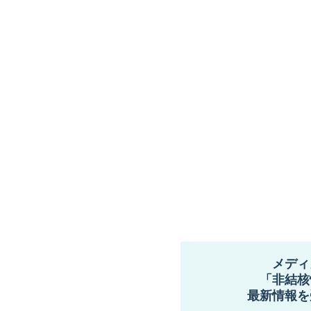
メディ
「非結核
最新情報を