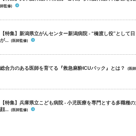
師監修)
【特集】新潟県立がんセンター新潟病院 - “橋渡し役”として
が...
(医師監修)
総合力のある医師を育てる『救急麻酔ICUパック』とは？
(医師
【特集】兵庫県立こども病院 - 小児医療を専門とする多職種
顔...
(医師監修)