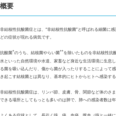
概要
非結核性抗酸菌症とは、“非結
核性抗酸菌”と呼ばれる細菌に
どの症状が現れる病気です。
*
**
抗酸菌
のうち、結
核菌やらい菌
を除いたものを非結
核性抗
水といった自然環境や水道、家畜など身近な生活環境に生息し
る菌を吸い込んだり、傷から菌が入ったりすることによって感
き起こす結核菌とは異なり、基本的にヒトからヒトへ感染する
非結
核性抗酸菌症は、リンパ節、皮膚、骨、関節など体のさま
できる場所としてもっとも多いのは肺で、肺への感染者数は年間
よくある症状として、長引く咳、痰、血痰、喀血（咳と一緒に