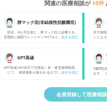
関連の医療相談が
10
件
肺マック症(非結核性抗酸菌症)
現在，6か月位前に，肺マック症と診断され，
京大病院
定期的に病院でレントゲンやCTをとり経過観察中
ことは 
です．そして，今のところ，増殖もなければ，特
す 手立
別，体に異常もありません．退職し今は無職です
違う病院
がパートで週2回，子供相手の仕事をしようかと
で おな
考えています．その際，もし仮に子供からコロナ
ません 
GPT高値
がうったら，肺の疾患者として重篤化する対象な
方法が 
のか心配で仕事をしようかどうか迷っています．
あとは 
GPT高値→61(6月17日受診）於・東芝林間病院
3週間位
また，このマック症は，治らないのでしょうか？
5を 家
にて。 斑状陰影が疑われるので肺のCT精査を
ます。（
宜しくお願いします．
レイ好き 
受けてください、との診断でした。 早急に受診し
の症状は
く 当た
た方がいいでしょうか？ また、この値が高いと
せん。 
どんな病気の可能性がありますか？
せるよう
なります
会員登録して医療相
でしょう