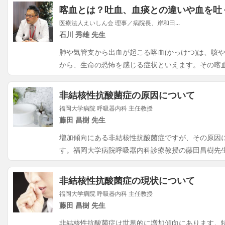
喀血とは？吐血、血痰との違いや血を吐
医療法人えいしん会 理事／病院長、岸和田...
石川 秀雄 先生
肺や気管支から出血が起こる喀血(かっけつ)は、咳
から、生命の恐怖を感じる症状といえます。その喀
非結核性抗酸菌症の原因について
福岡大学病院 呼吸器内科 主任教授
藤田 昌樹 先生
増加傾向にある非結核性抗酸菌症ですが、その原因
す。福岡大学病院呼吸器内科診療教授の藤田昌樹先
非結核性抗酸菌症の現状について
福岡大学病院 呼吸器内科 主任教授
藤田 昌樹 先生
非結核性抗酸菌症は世界的に増加傾向にあります。