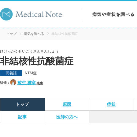
病気や症状を調べる
病気を調べる
トップ
病気を調べる
非結核性抗酸菌症
症状を調べる
ひけっかくせいこうさんきんしょう
非結核性抗酸菌症
検査を調べる
同義語
NTM症
放生 雅章
監修：
先生
トップ
原因
症状
記事
医師の方へ