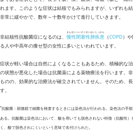
れます。このような症状は結核でもみられますが、いずれも結
非常に緩やかで、数年～十数年かけて進行していきます。
まんせいへいそくせいはいしっかん
非結
核性抗酸菌症になるのは、
慢性閉塞性肺疾患
（
COPD
）や
る人や中高年の痩せ型の女性に多いといわれています。
症状が軽い場合は自然によくなることもあるため、積極的な治
の状態が悪化した場合は抗菌薬による薬物療法を行います。非
ものの、効果的な治療法が確立されていません。そのため、長
す。
*
抗酸菌：顕微鏡で細菌を検査するときには染色法が行われる。染色法の手順
ある。抗酸菌は染色法において、酸を用いても脱色されない特徴（抗酸性）
く、酸で脱色されにくいという意味で名付けられた。