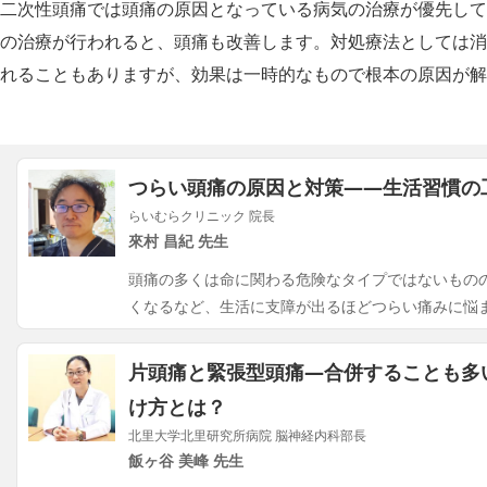
二次性頭痛では頭痛の原因となっている病気の治療が優先して
の治療が行われると、頭痛も改善します。対処療法としては消
れることもありますが、効果は一時的なもので根本の原因が解
つらい頭痛の原因と対策――生活習慣の
らいむらクリニック 院長
來村 昌紀 先生
頭痛の多くは命に関わる危険なタイプではないもの
くなるなど、生活に支障が出るほどつらい痛みに悩
片頭痛と緊張型頭痛―合併することも多
け方とは？
北里大学北里研究所病院 脳神経内科部長
飯ヶ谷 美峰 先生