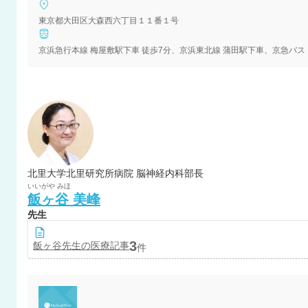
東京都大田区大森西六丁目１１番１号
京浜急行本線 梅屋敷駅下車 徒歩7分、京浜東北線 蒲田駅下車、京急バス
北里大学北里研究所病院 脳神経内科部長
いいがや
みほ
飯ヶ谷
美峰
先生
3
飯ヶ谷
先生の医療記事
件