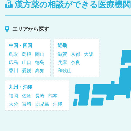
漢方薬の相談ができる医療機
エリアから探す
中国・四国
近畿
鳥取
島根
岡山
滋賀
京都
大阪
広島
山口
徳島
兵庫
奈良
香川
愛媛
高知
和歌山
九州・沖縄
福岡
佐賀
長崎
熊本
大分
宮崎
鹿児島
沖縄