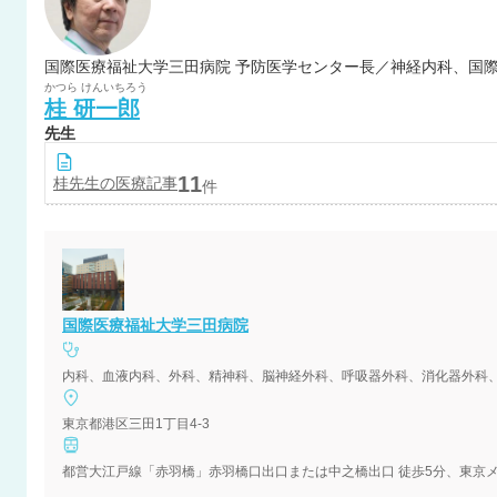
国際医療福祉大学三田病院 予防医学センター長／神経内科、国
かつら
けんいちろう
桂
研一郎
先生
11
桂
先生の医療記事
件
国際医療福祉大学三田病院
内科、血液内科、外科、精神科、脳神経外科、呼吸器外科、消化器外科
東京都港区三田1丁目4-3
都営大江戸線「赤羽橋」赤羽橋口出口または中之橋出口 徒歩5分、東京メト