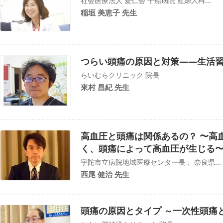
社会医療法人 愛仁会 千船病院 産婦人科...
稲垣 美恵子 先生
つらい頭痛の原因と対策――生活
らいむらクリニック 院長
來村 昌紀 先生
高血圧と頭痛は関係あるの？ 〜高
く、頭痛によって高血圧が生じる
宇陀市立病院地域医療センター長 、奈良県...
西尾 健治 先生
頭痛の原因とタイプ ～一次性頭痛