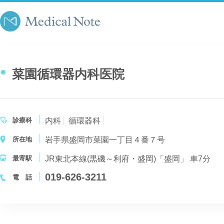
菜園循環器内科医院
診療科
内科
循環器科
所在地
岩手県盛岡市菜園一丁目４番７号
最寄駅
JR東北本線(黒磯～利府・盛岡)「盛岡」 車7分
019-626-3211
電 話