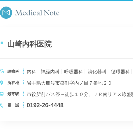
山崎内科医院
診療科
内科
神経内科
呼吸器科
消化器科
循環器科
所在地
岩手県大船渡市盛町字内ノ目７番地２０
最寄駅
市役所前バス停～徒歩１０分、ＪＲ南リアス線盛
0192-26-4448
電 話