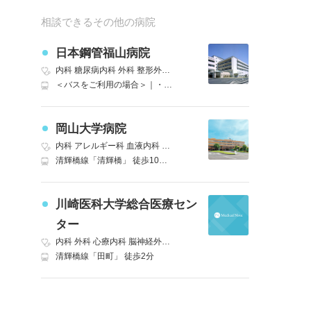
相談できるその他の病院
日本鋼管福山病院
内科
糖尿病内科
外科
整形外科
泌尿器科
眼科
リハビリテーション
＜バスをご利用の場合＞｜・中国バス 福山駅乗車 鋼管病院行き 又は 鋼管病院経由 鋼管町（ＪＦＥ）行｜（福山駅から約２５分）｜「鋼管病院」バス停下車すぐ｜・中国バス 大門駅北口乗車｜（大門駅北口から約２０分）｜「鋼管病院」バス停下車すぐ｜＜タクシーをご利用の場合＞｜福山駅 乗車（約２０分）｜東福山駅 乗車（約１０分）｜大門駅 乗車（約１０分）
岡山大学病院
内科
アレルギー科
血液内科
リウマチ・膠原病内科
外科
精神科
神経
清輝橋線「清輝橋」 徒歩10分｜JR山陽本線(姫路～岡山)「岡山」バス利用可能(東口バスターミナル 岡電バス 大学病院入口、または大学病院構内下車) 車10分
川崎医科大学総合医療セン
ター
内科
外科
心療内科
脳神経外科
小児科
整形外科
形成外科
皮膚科
泌
清輝橋線「田町」 徒歩2分