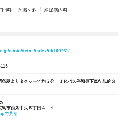
肛門科
乳腺外科
糖尿病内科
c.jp/clinic/detail/index/id/100761/
5115
西条駅よりタクシーで約５分、ＪＲバス停和泉下車徒歩約３
25
広島市西条中央５丁目４－１
Mapで見る