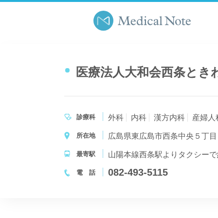
医療法人大和会西条とき
診療科
外科
内科
漢方内科
産婦人
所在地
広島県東広島市西条中央５丁目
最寄駅
山陽本線西条駅よりタクシーで
082-493-5115
電 話