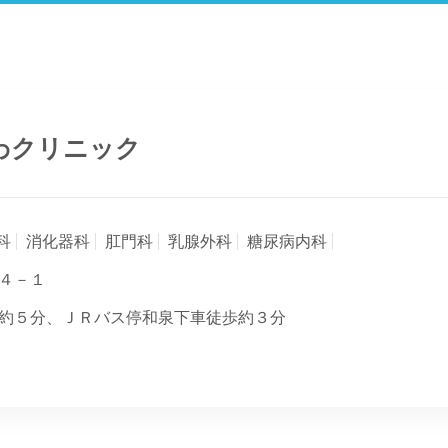
わクリニック
科
消化器科
肛門科
乳腺外科
糖尿病内科
４－１
約５分、ＪＲバス停和泉下車徒歩約３分