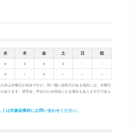
水
木
金
土
日
祝
○
○
○
○
-
-
○
-
○
-
-
-
婦人科は木曜日が休診ですが、同一週に祝祭日がある場合には、木曜日
分があります。研究会、学会のため休診になる場合もありますのであら
しくは対象診療科にお問い合わせください。