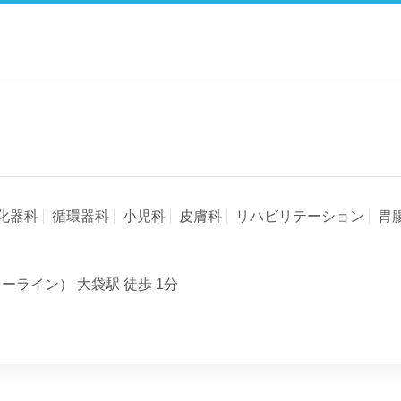
化器科
循環器科
小児科
皮膚科
リハビリテーション
胃
ーライン） 大袋駅 徒歩 1分