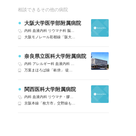
相談できるその他の病院
大阪大学医学部附属病院
内科
血液内科
リウマチ科
脳神経外科
呼吸器外科
消化器外科
腎臓内
大阪モノレール彩都線「阪大病院前」 徒歩1分｜京都線「茨木」近鉄バス 阪大本部前行き 阪大医学部病院前下車 バス｜阪急京都本線「茨木市」近鉄バス 阪大本部前行き 阪大医学部病院前下車 バス｜北大阪急行電鉄「千里中央」阪急バス 阪大本部前行き 阪大医学部病院前下車 バス
奈良県立医科大学附属病院
内科
アレルギー科
血液内科
リウマチ科
精神科
脳神経外科
呼吸器外
万葉まほろば線「畝傍」 徒歩10分｜近鉄橿原線「八木西口」 徒歩8分｜近鉄橿原線「大和八木」奈良交通バス・橿原市コミュニティバス 「医大病院玄関口」下車、または奈良交通バス 「奈良医大病院」下車 バス8分
関西医科大学附属病院
内科
血液内科
リウマチ・膠原病科
外科
心療内科
精神科
神経内科
京阪本線「枚方市」交野線も乗り入れ 北口より病院シャトルバスも運行あり 徒歩3分