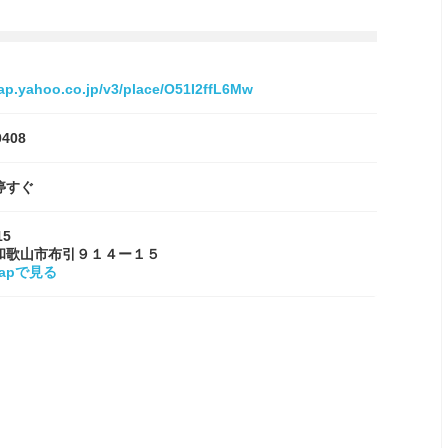
map.yahoo.co.jp/v3/place/O51I2ffL6Mw
0408
停すぐ
15
和歌山市布引９１４ー１５
Mapで見る