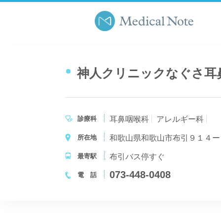
神人クリニックなぐさ耳
診療科
耳鼻咽喉科
アレルギー科
所在地
和歌山県和歌山市布引９１４ー
最寄駅
布引バス停すぐ
073-448-0408
電 話