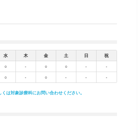
水
木
金
土
日
祝
○
-
○
○
-
-
○
-
○
-
-
-
しくは対象診療科にお問い合わせください。