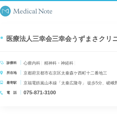
医療法人三幸会三幸会うずまさクリ
診療科
心療内科
精神科・神経科
所在地
京都府京都市右京区太秦森ケ西町十二番地三
最寄駅
京福電鉄嵐山本線「太秦広隆寺」 徒歩5分、嵯峨野
075-871-3100
電 話