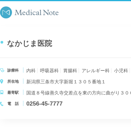
なかじま医院
診療科
内科
呼吸器科
胃腸科
アレルギー科
小児科
所在地
新潟県三条市大字新堀１３０５番地１
最寄駅
国道８号線善久寺交差点を東の方向に曲がり３０
0256-45-7777
電 話