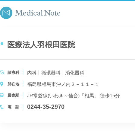
医療法人羽根田医院
診療科
内科
循環器科
消化器科
所在地
福島県相馬市沖ノ内２－１１－１
最寄駅
JR常磐線(いわき～仙台)「相馬」 徒歩15分
0244-35-2970
電 話