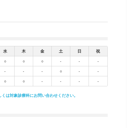
水
木
金
土
日
祝
○
○
○
-
-
-
-
-
-
○
-
-
○
○
-
-
-
-
しくは対象診療科にお問い合わせください。