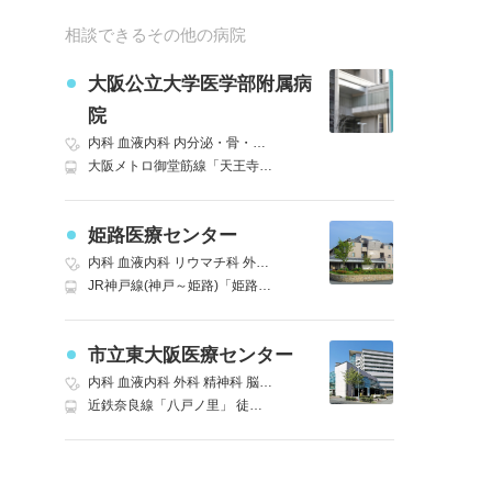
相談できるその他の病院
大阪公立大学医学部附属病
院
内科
血液内科
内分泌・骨・リウマチ内科
外科
精神科
神経内科
脳神
大阪メトロ御堂筋線「天王寺」JR阪和線・大阪環状線・大和路線、大阪メトロ谷町線も利用可 徒歩3分
姫路医療センター
内科
血液内科
リウマチ科
外科
精神科
脳神経外科
呼吸器外科
消化
JR神戸線(神戸～姫路)「姫路」北口 神姫バス 「姫山公園南・医療センター・美術館前」下車 バス10分
市立東大阪医療センター
内科
血液内科
外科
精神科
脳神経外科
呼吸器外科
消化器外科
腎臓
近鉄奈良線「八戸ノ里」 徒歩12分