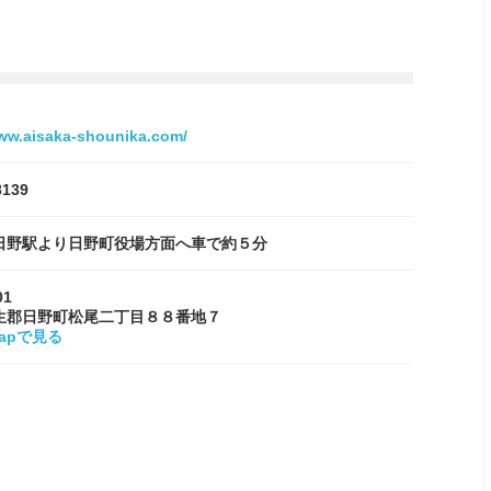
www.aisaka-shounika.com/
8139
日野駅より日野町役場方面へ車で約５分
01
生郡日野町松尾二丁目８８番地７
Mapで見る