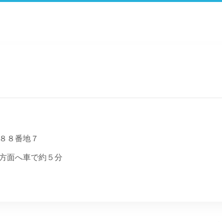
８８番地７
方面へ車で約５分