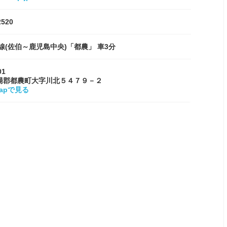
2520
線(佐伯～鹿児島中央)「都農」 車3分
01
湯郡都農町大字川北５４７９－２
Mapで見る