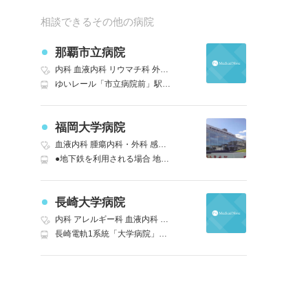
相談できるその他の病院
那覇市立病院
内科
血液内科
リウマチ科
外科
精神科
神経内科
脳神経外科
呼吸器
ゆいレール「市立病院前」駅直結 那覇バス 安岡宇栄原線(市内)、または糸満西原線(末吉) 市立病院前下車徒歩1分 徒歩1分
福岡大学病院
血液内科
腫瘍内科・外科
感染症内科
腎臓内科・外科
内分泌科
リウ
●地下鉄を利用される場合 地下鉄七隈線「福大前」駅下車徒歩１分。 ●西鉄バスを利用される場合 「福大病院バス停」での下車となります。 ●自家用車を利用される場合 ・国道２０２号線バイパスを利用する場合 ※天神｜六本松方面から来院される方は｜国道２０２号線（別府橋通り）の中村大学前交差点を左折し｜七隈四ツ角を過ぎると右側に病院が見えてまいります。 ※福重｜原方面から来院される方は｜国道２０２号線（今宿新道）の荒江四ツ角を過ぎ｜国道２０２号線（別府橋通り）の中村大学前交差点を右折し｜七隈四ツ角を過ぎると右側に病院が見えてまいります。 ・国道２６３号線を利用する場合 ※西新｜荒江方面から来院される方は｜国道２６３線（早良街道）の野芥四ツ角を左折し｜県道４９号線を１．２ｋｍほど直進し福岡大学病院方面に向かい福大病院南口交差点を左折してください。 ※三ツ瀬｜曲淵方面から来院される方は｜国道２６３線（早良街道）の野芥四ツ角を右折し｜県道４９号線を１．２ｋｍほど直進し福岡大学病院方面に向かい福大病院南口交差点を左折してください。
長崎大学病院
内科
アレルギー科
血液内科
リウマチ・膠原病内科
外科
精神科
神経
長崎電軌1系統「大学病院」シャトルバス運行あり 徒歩8分｜JR長崎本線(鳥栖～長崎)「長崎」長崎バス 大学病院前バス停下車 車10分