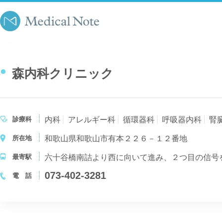
森内科クリニック
診療科
内科
アレルギー科
循環器科
呼吸器内科
腎
所在地
和歌山県和歌山市有本２２６－１２番地
最寄駅
六十谷橋南詰より西に向いて進み、２つ目の信号
073-402-3281
電 話