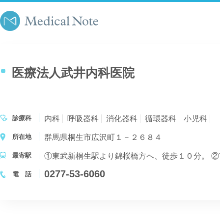
医療法人武井内科医院
診療科
内科
呼吸器科
消化器科
循環器科
小児科
所在地
群馬県桐生市広沢町１－２６８４
最寄駅
①東武新桐生駅より錦桜橋方へ、徒歩１０分。 
0277-53-6060
電 話