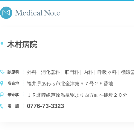
木村病院
診療科
外科
消化器科
肛門科
内科
呼吸器科
循環
所在地
福井県あわら市北金津第５７号２５番地
最寄駅
ＪＲ北陸線芦原温泉駅より西方面へ徒歩２０分
0776-73-3323
電 話