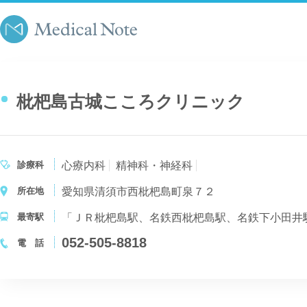
枇杷島古城こころクリニック
診療科
心療内科
精神科・神経科
所在地
愛知県清須市西枇杷島町泉７２
最寄駅
「ＪＲ枇杷島駅、名鉄西枇杷島駅、名鉄下小田井
052-505-8818
電 話