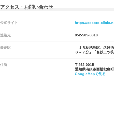
アクセス・お問い合わせ
公式サイト
https://cocoro-clinic.n
連絡先
052-505-8818
最寄駅
「ＪＲ枇杷島駅、名鉄西
６～７分」「名鉄二ツ杁
住所
〒452-0015
愛知県清須市西枇杷島町
GoogleMapで見る