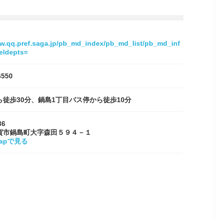
ww.qq.pref.saga.jp/pb_md_index/pb_md_list/pb_md_inf
eldepts=
6550
ら徒歩30分、鍋島1丁目バス停から徒歩10分
36
賀市鍋島町大字森田５９４－１
Mapで見る