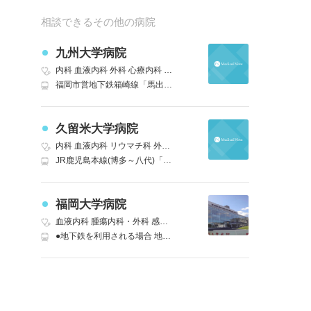
相談できるその他の病院
九州大学病院
内科
血液内科
外科
心療内科
脳神経外科
呼吸器科
呼吸器外科
消化
福岡市営地下鉄箱崎線「馬出九大病院前」 徒歩5分｜JR鹿児島本線(下関・門司港～博多)「吉塚」 徒歩15分
久留米大学病院
内科
血液内科
リウマチ科
外科
精神科
神経内科
脳神経外科
呼吸器
JR鹿児島本線(博多～八代)「久留米」 車5分
福岡大学病院
血液内科
腫瘍内科・外科
感染症内科
腎臓内科・外科
内分泌科
リウ
●地下鉄を利用される場合 地下鉄七隈線「福大前」駅下車徒歩１分。 ●西鉄バスを利用される場合 「福大病院バス停」での下車となります。 ●自家用車を利用される場合 ・国道２０２号線バイパスを利用する場合 ※天神｜六本松方面から来院される方は｜国道２０２号線（別府橋通り）の中村大学前交差点を左折し｜七隈四ツ角を過ぎると右側に病院が見えてまいります。 ※福重｜原方面から来院される方は｜国道２０２号線（今宿新道）の荒江四ツ角を過ぎ｜国道２０２号線（別府橋通り）の中村大学前交差点を右折し｜七隈四ツ角を過ぎると右側に病院が見えてまいります。 ・国道２６３号線を利用する場合 ※西新｜荒江方面から来院される方は｜国道２６３線（早良街道）の野芥四ツ角を左折し｜県道４９号線を１．２ｋｍほど直進し福岡大学病院方面に向かい福大病院南口交差点を左折してください。 ※三ツ瀬｜曲淵方面から来院される方は｜国道２６３線（早良街道）の野芥四ツ角を右折し｜県道４９号線を１．２ｋｍほど直進し福岡大学病院方面に向かい福大病院南口交差点を左折してください。