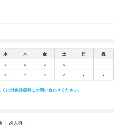
水
木
金
土
日
祝
○
○
○
○
-
-
○
○
○
○
-
-
しくは対象診療科にお問い合わせください。
断
婦人科