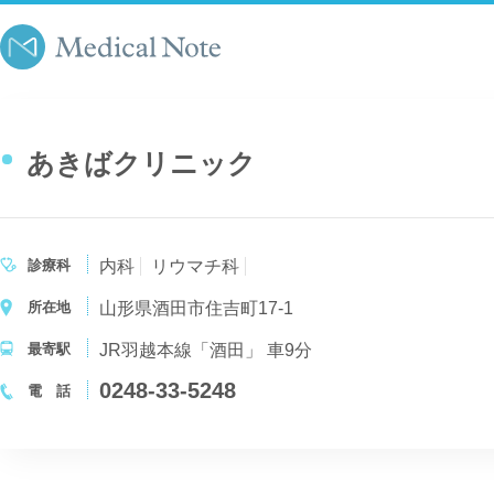
あきばクリニック
診療科
内科
リウマチ科
所在地
山形県酒田市住吉町17-1
最寄駅
JR羽越本線「酒田」 車9分
0248-33-5248
電 話