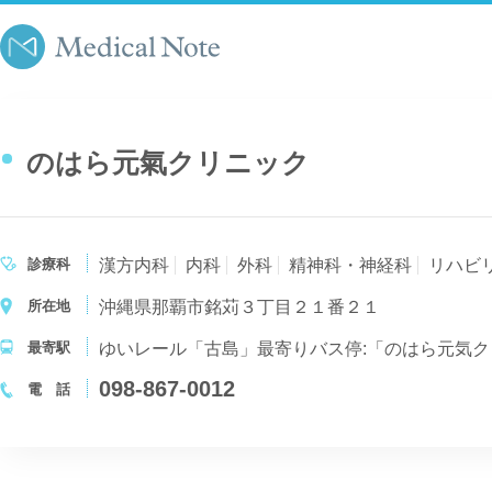
のはら元氣クリニック
診療科
漢方内科
内科
外科
精神科・神経科
リハビ
所在地
沖縄県那覇市銘苅３丁目２１番２１
最寄駅
ゆいレール「古島」最寄りバス停:「のはら元気クリ
098-867-0012
電 話