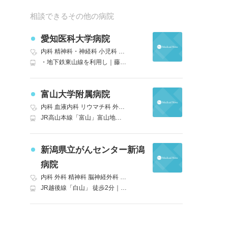
相談できるその他の病院
愛知医科大学病院
内科
精神科・神経科
小児科
外科
心臓血管外科
呼吸器外科
脳神経外
・地下鉄東山線を利用し｜藤が丘駅（終点）で下車 藤が丘駅からは愛知医科大学病院行の名鉄バスを利用（約２０分）・名古屋駅（名鉄バスセンター３階）から愛知医科大学病院行き名鉄バスを利用
富山大学附属病院
内科
血液内科
リウマチ科
外科
精神科
神経内科
脳神経外科
呼吸器
JR高山本線「富山」富山地鉄バス 富山大学附属病院行き バス30分
新潟県立がんセンター新潟
病院
内科
外科
精神科
脳神経外科
呼吸器外科
消化器外科
小児科
整形外
JR越後線「白山」 徒歩2分｜JR信越本線(直江津～新潟)「新潟」BRT萬代橋ライン 白山駅前下車 徒歩3分 C1県庁線 がんセンター前下車など バス