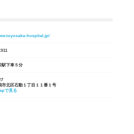
ww.toyosaka-hospital.jp/
2311
栄駅下車５分
27
潟市北区石動１丁目１１番１号
Mapで見る