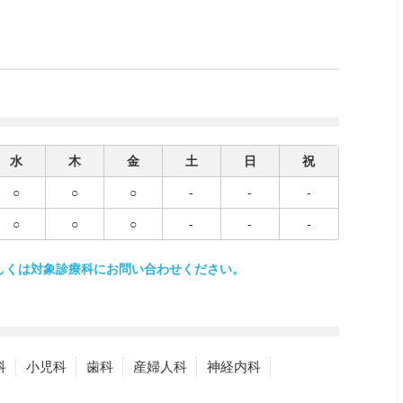
水
木
金
土
日
祝
○
○
○
-
-
-
○
○
○
-
-
-
しくは対象診療科にお問い合わせください。
科
小児科
歯科
産婦人科
神経内科