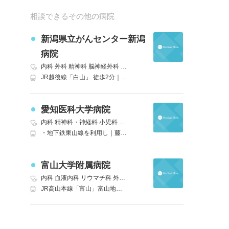
相談できるその他の病院
新潟県立がんセンター新潟
病院
内科
外科
精神科
脳神経外科
呼吸器外科
消化器外科
小児科
整形外
JR越後線「白山」 徒歩2分｜JR信越本線(直江津～新潟)「新潟」BRT萬代橋ライン 白山駅前下車 徒歩3分 C1県庁線 がんセンター前下車など バス
愛知医科大学病院
内科
精神科・神経科
小児科
外科
心臓血管外科
呼吸器外科
脳神経外
・地下鉄東山線を利用し｜藤が丘駅（終点）で下車 藤が丘駅からは愛知医科大学病院行の名鉄バスを利用（約２０分）・名古屋駅（名鉄バスセンター３階）から愛知医科大学病院行き名鉄バスを利用
富山大学附属病院
内科
血液内科
リウマチ科
外科
精神科
神経内科
脳神経外科
呼吸器
JR高山本線「富山」富山地鉄バス 富山大学附属病院行き バス30分