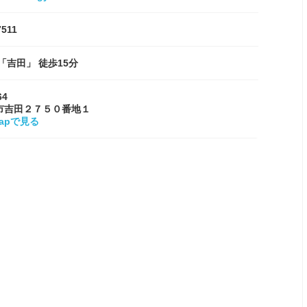
7511
「吉田」 徒歩15分
64
市吉田２７５０番地１
Mapで見る