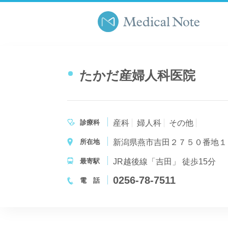
たかだ産婦人科医院
診療科
産科
婦人科
その他
所在地
新潟県燕市吉田２７５０番地１
最寄駅
JR越後線「吉田」 徒歩15分
0256-78-7511
電 話