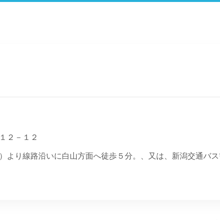
１２－１２