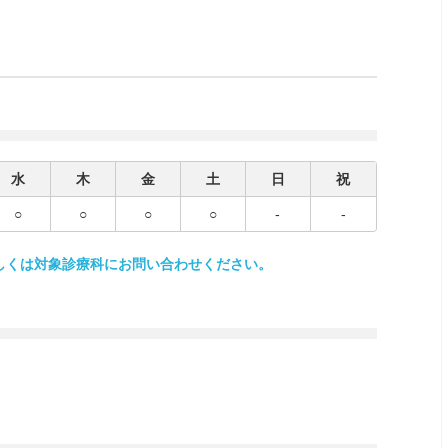
水
木
金
土
日
祝
○
○
○
○
-
-
しくは対象診療科にお問い合わせください。