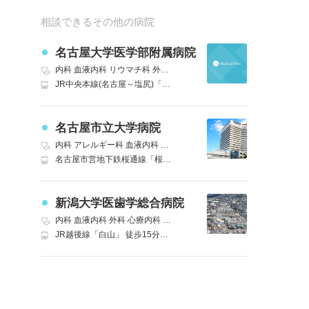
相談できるその他の病院
名古屋大学医学部附属病院
内科
血液内科
リウマチ科
外科
精神科
神経内科
脳神経外科
呼吸器
JR中央本線(名古屋～塩尻)「鶴舞」名古屋市営地下鉄鶴舞線も利用可 徒歩3分
名古屋市立大学病院
内科
アレルギー科
血液内科
リウマチ・膠原病内科
外科
心療内科
精
名古屋市営地下鉄桜通線「桜山」3番出口 徒歩1分
新潟大学医歯学総合病院
内科
血液内科
外科
心療内科
精神科
神経内科
脳神経外科
呼吸器外
JR越後線「白山」 徒歩15分｜JR信越本線(直江津～新潟)「新潟」万代口 万代バスターミナルからバスの利用も可能(4番乗場 新大病院線) 車10分