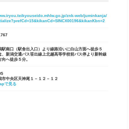
ww.iryou.teikyouseido.mhlw.go.jp/znk-web/juminkanja/
itialize?prefCd=15&kikanCd=SINCX00196&kikanKbn=2
1767
潟駅南口（駅舎出入口）より線路沿いに白山方面へ徒歩５
は、新潟交通バス笹出線上北越高等学校前バス停より新幹線
方向へ徒歩５分。
05
潟市中央区天神尾１－１２－１２
Mapで見る