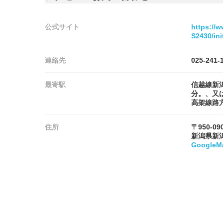
公式サイト
https://w
S2430/in
連絡先
025-241-
最寄駅
信越線新
分。、又
高架線路
住所
〒950-09
新潟県新
Google