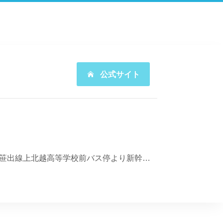
公式サイト
信越線新潟駅南口（駅舎出入口）より線路沿いに白山方面へ徒歩５分。、又は、新潟交通バス笹出線上北越高等学校前バス停より新幹線高架線路方向へ徒歩５分。