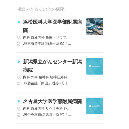
相談できるその他の病院
浜松医科大学医学部附属病
院
内科
血液内科
免疫・リウマチ内科
外科
精神科
神経内科
脳神経外
JR東海道本線(熱海～浜松)「浜松」北口 遠鉄バス 13番のり場 (50)市役所山の手医大行 医科大学下車すぐ バス35分
新潟県立がんセンター新潟
病院
内科
外科
精神科
脳神経外科
呼吸器外科
消化器外科
小児科
整形外
JR越後線「白山」 徒歩2分｜JR信越本線(直江津～新潟)「新潟」BRT萬代橋ライン 白山駅前下車 徒歩3分 C1県庁線 がんセンター前下車など バス
名古屋大学医学部附属病院
内科
血液内科
リウマチ科
外科
精神科
神経内科
脳神経外科
呼吸器
JR中央本線(名古屋～塩尻)「鶴舞」名古屋市営地下鉄鶴舞線も利用可 徒歩3分