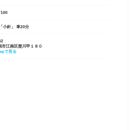
7100
「小針」 車20分
42
潟市江南区楚川甲１８０
Mapで見る