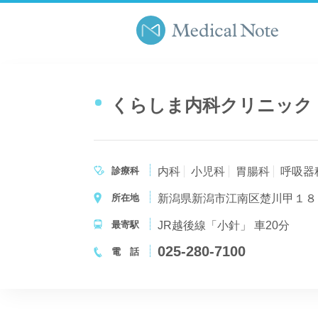
くらしま内科クリニック
診療科
内科
小児科
胃腸科
呼吸器
所在地
新潟県新潟市江南区楚川甲１８
最寄駅
JR越後線「小針」 車20分
025-280-7100
電 話