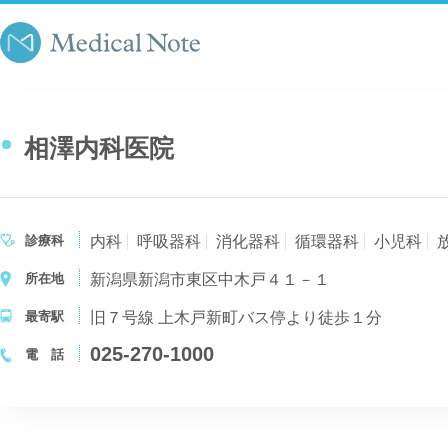
相澤内科医院
診療科
内科
呼吸器科
消化器科
循環器科
小児科
所在地
新潟県新潟市東区中木戸４１－１
最寄駅
旧７号線 上木戸新町バス停より徒歩１分
025-270-1000
電 話