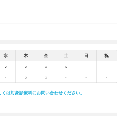
水
木
金
土
日
祝
○
○
○
○
-
-
-
○
○
-
-
-
しくは対象診療科にお問い合わせください。