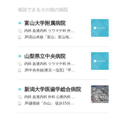
相談できるその他の病院
富山大学附属病院
内科
血液内科
リウマチ科
外科
精神科
神経内科
脳神経外科
呼吸器
JR高山本線「富山」富山地鉄バス 富山大学附属病院行き バス30分
山梨県立中央病院
内科
血液内科
リウマチ科
外科
精神科
神経内科
脳神経外科
呼吸器
JR中央本線(東京～塩尻)「甲府」 車8分
新潟大学医歯学総合病院
内科
血液内科
外科
心療内科
精神科
神経内科
脳神経外科
呼吸器外
JR越後線「白山」 徒歩15分｜JR信越本線(直江津～新潟)「新潟」万代口 万代バスターミナルからバスの利用も可能(4番乗場 新大病院線) 車10分