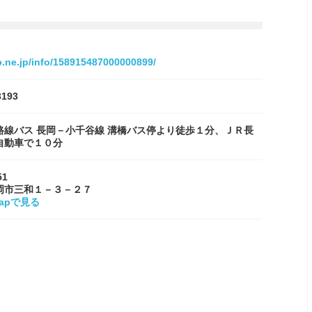
tp.ne.jp/info/158915487000000899/
3193
路線バス 長岡－小千谷線 溝橋バス停より徒歩１分、ＪＲ長
自動車で１０分
51
岡市三和１－３－２７
Mapで見る