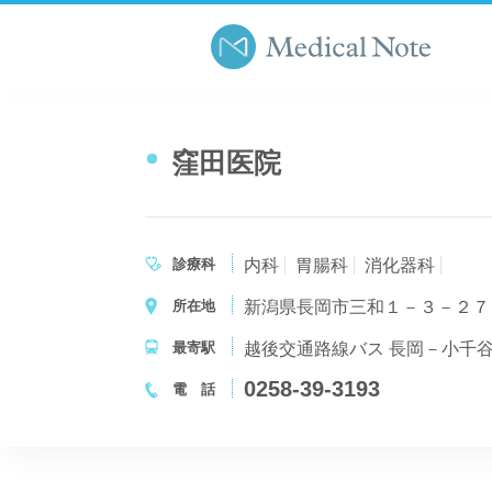
窪田医院
診療科
内科
胃腸科
消化器科
所在地
新潟県長岡市三和１－３－２７
最寄駅
越後交通路線バス 長岡－小千
0258-39-3193
電 話