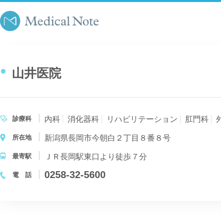
山井医院
診療科
内科
消化器科
リハビリテーション
肛門科
所在地
新潟県長岡市今朝白２丁目８番８号
最寄駅
ＪＲ長岡駅東口より徒歩７分
0258-32-5600
電 話