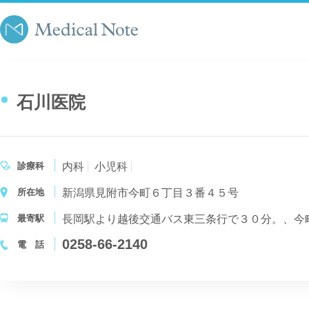
石川医院
診療科
内科
小児科
所在地
新潟県見附市今町６丁目３番４５号
最寄駅
長岡駅より越後交通バス東三条行で３０分。、今
0258-66-2140
電 話