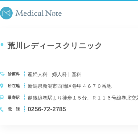
荒川レディースクリニック
診療科
産婦人科
婦人科
産科
所在地
新潟県新潟市西蒲区巻甲４６７０番地
最寄駅
越後線巻駅より徒歩１５分、Ｒ１１６号線巻北交
0256-72-2785
電 話