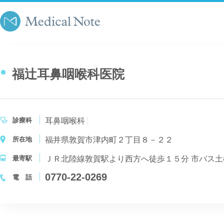
福辻耳鼻咽喉科医院
診療科
耳鼻咽喉科
所在地
福井県敦賀市津内町２丁目８－２２
最寄駅
ＪＲ北陸線敦賀駅より西方へ徒歩１５分 市バス
0770-22-0269
電 話