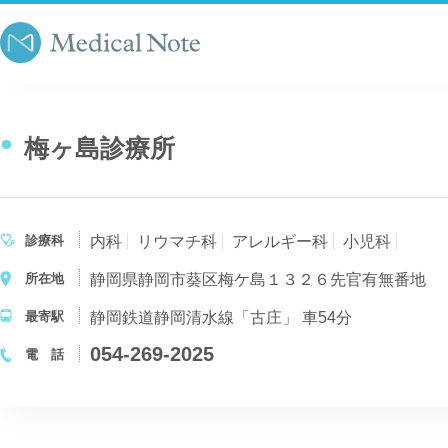
梅ヶ島診療所
診療科
内科
リウマチ科
アレルギー科
小児科
所在地
静岡県静岡市葵区梅ケ島１３２６先官有無番地
最寄駅
静岡鉄道静岡清水線「古庄」 車54分
054-269-2025
電 話