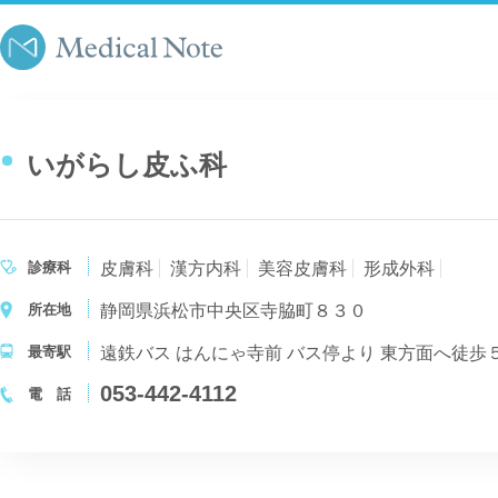
いがらし皮ふ科
診療科
皮膚科
漢方内科
美容皮膚科
形成外科
所在地
静岡県浜松市中央区寺脇町８３０
最寄駅
遠鉄バス はんにゃ寺前 バス停より 東方面へ徒歩
053-442-4112
電 話