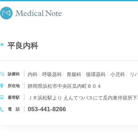
平良内科
診療科
内科
呼吸器科
胃腸科
循環器科
小児科
リ
所在地
静岡県浜松市中央区瓜内町８０４
最寄駅
ＪＲ浜松駅より えんてつバスにて瓜内東停留所
053-441-8266
電 話