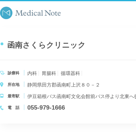
函南さくらクリニック
診療科
内科
胃腸科
循環器科
所在地
静岡県田方郡函南町上沢８０－２
最寄駅
伊豆箱根バス函南町文化会館前バス停より北東へ
055-979-1666
電 話