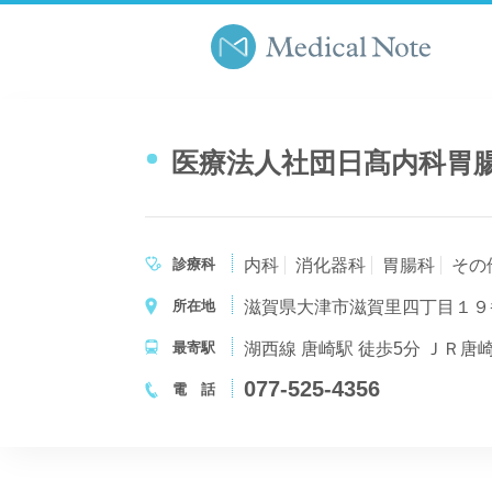
医療法人社団日髙内科胃
診療科
内科
消化器科
胃腸科
その
所在地
滋賀県大津市滋賀里四丁目１９
最寄駅
077-525-4356
電 話