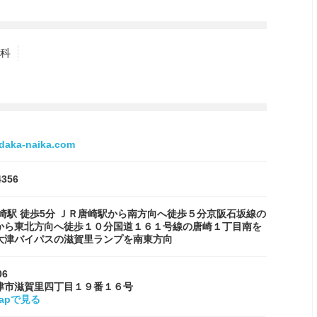
科
idaka-naika.com
4356
唐崎駅 徒歩5分 ＪＲ唐崎駅から南方向へ徒歩５分京阪石坂線の
から東北方向へ徒歩１０分国道１６１号線の唐崎１丁目南を
大津バイパスの滋賀里ランプを南東方向
06
津市滋賀里四丁目１９番１６号
Mapで見る