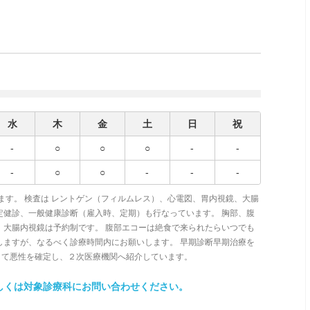
水
木
金
土
日
祝
-
○
○
○
-
-
-
○
○
-
-
-
ます。 検査は レントゲン（フィルムレス）、心電図、胃内視鏡、大腸
定健診、一般健康診断（雇入時、定期）も行なっています。 胸部、腹
、大腸内視鏡は予約制です。 腹部エコーは絶食で来られたらいつでも
しますが、なるべく診療時間内にお願いします。 早期診断早期治療を
して悪性を確定し、２次医療機関へ紹介しています。
しくは対象診療科にお問い合わせください。