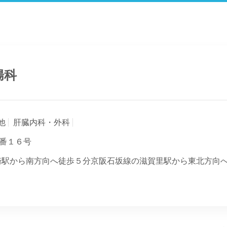
腸科
他
肝臓内科・外科
番１６号