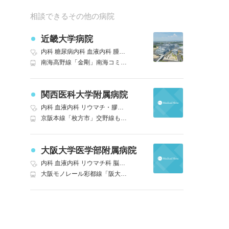
相談できるその他の病院
近畿大学病院
内科
糖尿病内科
血液内科
腫瘍内科・外科
循環器科
感染症内科
腎臓
南海高野線「金剛」南海コミュニティバス 狭山ニュータウン・泉ケ丘行き 近畿大学病院前下車 バス｜泉北高速鉄道線「泉ヶ丘」南海コミュニティバス 狭山ニュータウン・金剛行き 近畿大学病院前下車 バス
関西医科大学附属病院
内科
血液内科
リウマチ・膠原病科
外科
心療内科
精神科
神経内科
京阪本線「枚方市」交野線も乗り入れ 北口より病院シャトルバスも運行あり 徒歩3分
大阪大学医学部附属病院
内科
血液内科
リウマチ科
脳神経外科
呼吸器外科
消化器外科
腎臓内
大阪モノレール彩都線「阪大病院前」 徒歩1分｜京都線「茨木」近鉄バス 阪大本部前行き 阪大医学部病院前下車 バス｜阪急京都本線「茨木市」近鉄バス 阪大本部前行き 阪大医学部病院前下車 バス｜北大阪急行電鉄「千里中央」阪急バス 阪大本部前行き 阪大医学部病院前下車 バス