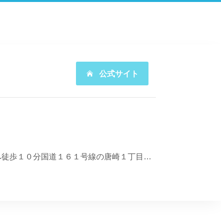
公式サイト
湖西線 唐崎駅 徒歩5分 ＪＲ唐崎駅から南方向へ徒歩５分京阪石坂線の滋賀里駅から東北方向へ徒歩１０分国道１６１号線の唐崎１丁目南を東方向西大津バイパスの滋賀里ランプを南東方向