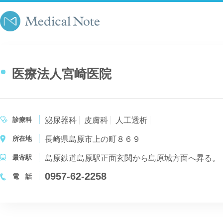
医療法人宮崎医院
診療科
泌尿器科
皮膚科
人工透析
所在地
長崎県島原市上の町８６９
最寄駅
島原鉄道島原駅正面玄関から島原城方面へ昇る。
0957-62-2258
電 話