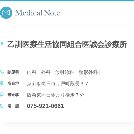
乙訓医療生活協同組合医誠会診療所
診療科
内科
外科
放射線科
整形外科
所在地
京都府向日市寺戸町殿長３７
最寄駅
阪急東向日駅より徒歩７分
075-921-0661
電 話