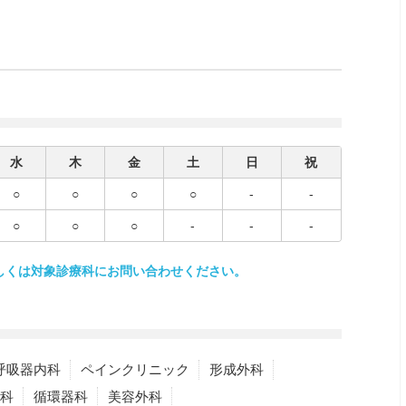
水
木
金
土
日
祝
○
○
○
○
-
-
○
○
○
-
-
-
しくは対象診療科にお問い合わせください。
呼吸器内科
ペインクリニック
形成外科
科
循環器科
美容外科