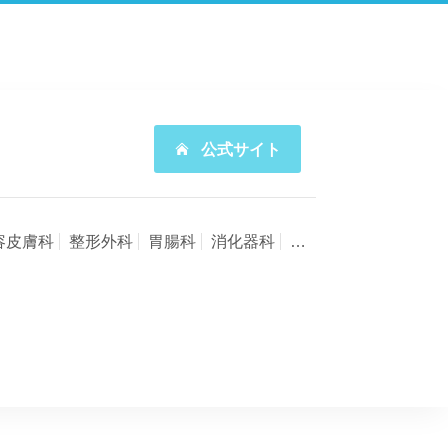
公式サイト
容皮膚科
整形外科
胃腸科
消化器科
肛門科
循環器科
美