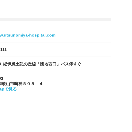
ww.utsunomiya-hospital.com
1111
ス 紀伊風土記の丘線「団地西口」バス停すぐ
03
和歌山市鳴神５０５－４
Mapで見る