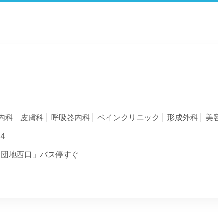
内科
皮膚科
呼吸器内科
ペインクリニック
形成外科
美
４
「団地西口」バス停すぐ