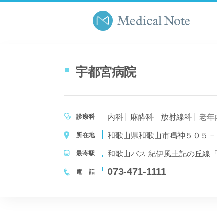
宇都宮病院
診療科
内科
麻酔科
放射線科
老年
所在地
和歌山県和歌山市鳴神５０５－
最寄駅
和歌山バス 紀伊風土記の丘線
073-471-1111
電 話