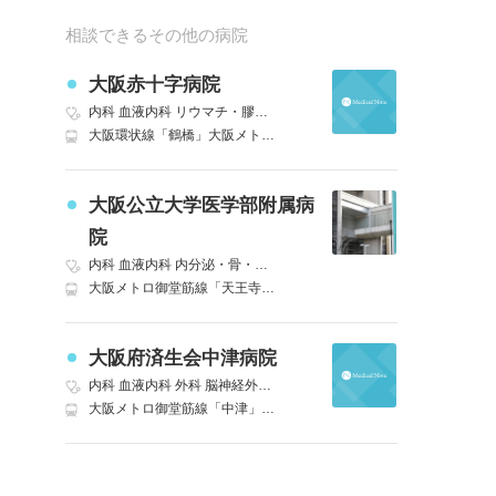
相談できるその他の病院
大阪赤十字病院
内科
血液内科
リウマチ・膠原病内科
外科
精神科
神経内科
脳神経外
大阪環状線「鶴橋」大阪メトロ千日前線、近畿日本鉄道大阪線も利用可能 徒歩7分｜近鉄大阪線「大阪上本町」 徒歩10分
大阪公立大学医学部附属病
院
内科
血液内科
内分泌・骨・リウマチ内科
外科
精神科
神経内科
脳神
大阪メトロ御堂筋線「天王寺」JR阪和線・大阪環状線・大和路線、大阪メトロ谷町線も利用可 徒歩3分
大阪府済生会中津病院
内科
血液内科
外科
脳神経外科
呼吸器外科
消化器外科
腎臓内科
心
大阪メトロ御堂筋線「中津」4番出口 徒歩3分｜阪急神戸本線「大阪梅田」茶屋町出口 徒歩5分｜大阪メトロ御堂筋線「梅田」5番出口 徒歩7分