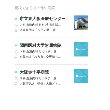
相談できるその他の病院
市立東大阪医療センター
内科
血液内科
外科
精神科
脳神経外科
呼吸器外科
消化器外科
腎臓
近鉄奈良線「八戸ノ里」 徒歩12分
関西医科大学附属病院
内科
血液内科
リウマチ・膠原病科
外科
心療内科
精神科
神経内科
京阪本線「枚方市」交野線も乗り入れ 北口より病院シャトルバスも運行あり 徒歩3分
大阪赤十字病院
内科
血液内科
リウマチ・膠原病内科
外科
精神科
神経内科
脳神経外
大阪環状線「鶴橋」大阪メトロ千日前線、近畿日本鉄道大阪線も利用可能 徒歩7分｜近鉄大阪線「大阪上本町」 徒歩10分