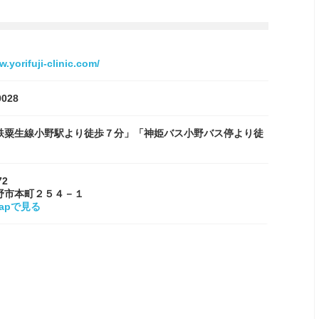
w.yorifuji-clinic.com/
0028
鉄粟生線小野駅より徒歩７分」「神姫バス小野バス停より徒
72
野市本町２５４－１
Mapで見る