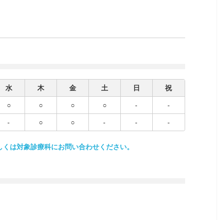
水
木
金
土
日
祝
○
○
○
○
-
-
-
○
○
-
-
-
しくは対象診療科にお問い合わせください。