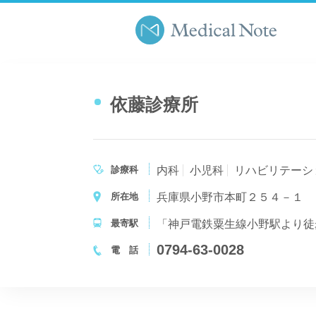
依藤診療所
診療科
内科
小児科
リハビリテーシ
所在地
兵庫県小野市本町２５４－１
最寄駅
「神戸電鉄粟生線小野駅より徒
0794-63-0028
電 話