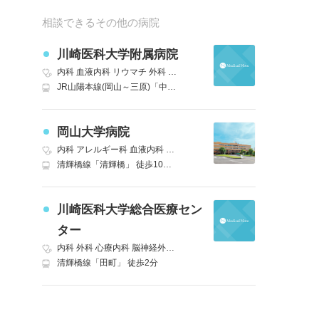
相談できるその他の病院
川崎医科大学附属病院
内科
血液内科
リウマチ
外科
精神科
脳神経外科
呼吸器外科
消化器
JR山陽本線(岡山～三原)「中庄」 徒歩10分
岡山大学病院
内科
アレルギー科
血液内科
リウマチ・膠原病内科
外科
精神科
神経
清輝橋線「清輝橋」 徒歩10分｜JR山陽本線(姫路～岡山)「岡山」バス利用可能(東口バスターミナル 岡電バス 大学病院入口、または大学病院構内下車) 車10分
川崎医科大学総合医療セン
ター
内科
外科
心療内科
脳神経外科
小児科
整形外科
形成外科
皮膚科
泌
清輝橋線「田町」 徒歩2分