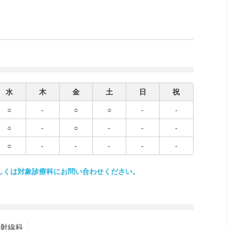
水
木
金
土
日
祝
○
-
○
○
-
-
○
-
○
-
-
-
○
-
-
-
-
-
しくは対象診療科にお問い合わせください。
射線科