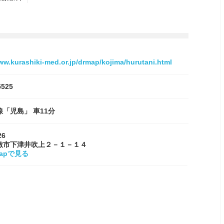
ww.kurashiki-med.or.jp/drmap/kojima/hurutani.html
5525
「児島」 車11分
26
敷市下津井吹上２－１－１４
Mapで見る