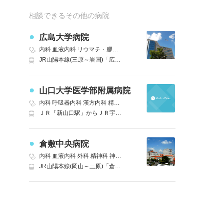
相談できるその他の病院
広島大学病院
内科
血液内科
リウマチ・膠原病科
外科
心療内科
精神科
神経内科
JR山陽本線(三原～岩国)「広島」広電バス 大学病院行き 終点下車徒歩1分 バス15分｜JR山陽本線「広島」広電バス 大学病院行き 終点下車徒歩1分 バス15分
山口大学医学部附属病院
内科
呼吸器内科
漢方内科
精神科・神経科
心療内科
小児科
アレルギ
ＪＲ「新山口駅」からＪＲ宇部線（宇部駅または宇部新川駅行）で「宇部新川駅」下車｜徒歩１０分。｜ＪＲ「新山口駅」から宇部市営バス（宇部新川駅行）で「宇部中央」下車｜徒歩１０分。｜ＪＲ「宇部新川駅」から宇部市営バス（宇部新川駅行）で「大学病院前」下車｜徒歩２分。｜山陽自動車道「宇部インターチェンジ」から車で約１５分。
倉敷中央病院
内科
血液内科
外科
精神科
神経内科
脳神経外科
呼吸器外科
消化器
JR山陽本線(岡山～三原)「倉敷」南口 バスも利用可(下電バス 中庄駅、児島駅(天城線)、茶屋町駅行き 中央病院前下車) 徒歩15分