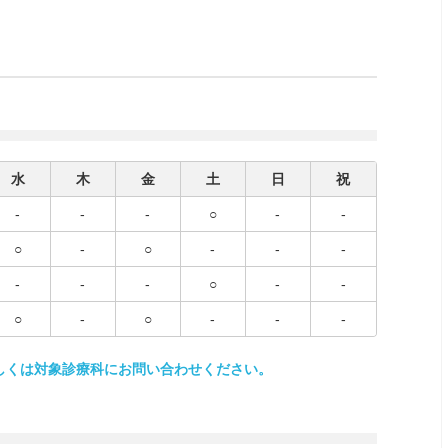
水
木
金
土
日
祝
-
-
-
○
-
-
○
-
○
-
-
-
-
-
-
○
-
-
○
-
○
-
-
-
しくは対象診療科にお問い合わせください。