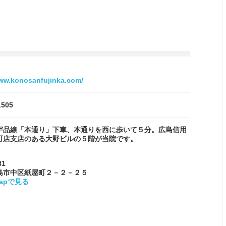
www.konosanfujinka.com/
1505
宇品線「本通り」下車、本通りを西に歩いて５分。広島信用
町店支店のある大野ビルの５階が当院です。
31
島市中区紙屋町２－２－２５
Mapで見る