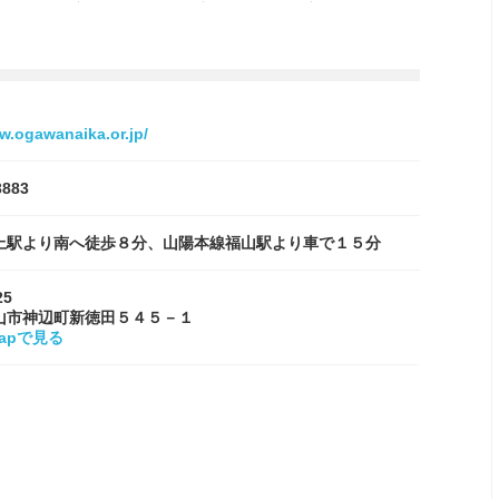
w.ogawanaika.or.jp/
3883
上駅より南へ徒歩８分、山陽本線福山駅より車で１５分
25
山市神辺町新徳田５４５－１
Mapで見る