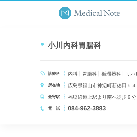
小川内科胃腸科
診療科
内科
胃腸科
循環器科
リハ
所在地
広島県福山市神辺町新徳田５４
最寄駅
福塩線道上駅より南へ徒歩８分
084-962-3883
電 話