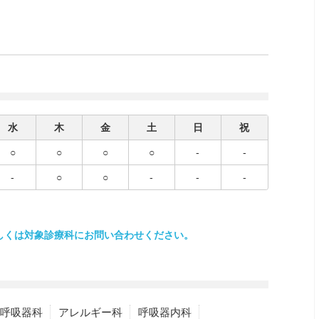
水
木
金
土
日
祝
○
○
○
○
-
-
-
○
○
-
-
-
しくは対象診療科にお問い合わせください。
呼吸器科
アレルギー科
呼吸器内科