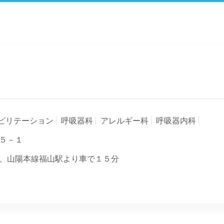
ビリテーション
呼吸器科
アレルギー科
呼吸器内科
５－１
、山陽本線福山駅より車で１５分