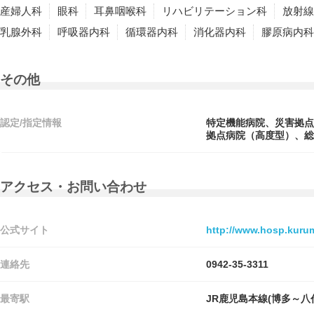
産婦人科
眼科
耳鼻咽喉科
リハビリテーション科
放射線
乳腺外科
呼吸器内科
循環器内科
消化器内科
膠原病内科
その他
認定/指定情報
特定機能病院、災害拠点
拠点病院（高度型）、総
アクセス・お問い合わせ
公式サイト
http://www.hosp.kurum
連絡先
0942-35-3311
最寄駅
JR鹿児島本線(博多～八