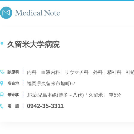
久留米大学病院
診療科
内科
血液内科
リウマチ科
外科
精神科
神
所在地
福岡県久留米市旭町67
最寄駅
JR鹿児島本線(博多～八代)「久留米」 車5分
0942-35-3311
電 話