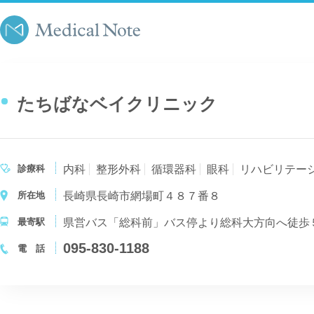
たちばなベイクリニック
診療科
内科
整形外科
循環器科
眼科
リハビリテー
所在地
長崎県長崎市網場町４８７番８
最寄駅
県営バス「総科前」バス停より総科大方向へ徒歩
095-830-1188
電 話