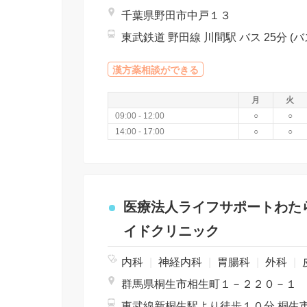
千葉県野田市中戸１３
漢方薬相談ができる
月
火
09:00 - 12:00
○
○
14:00 - 17:00
○
○
医療法人ライフサポートわた
イドクリニック
内科
|
神経内科
|
胃腸科
|
外科
|
群馬県桐生市相生町１－２２０－１