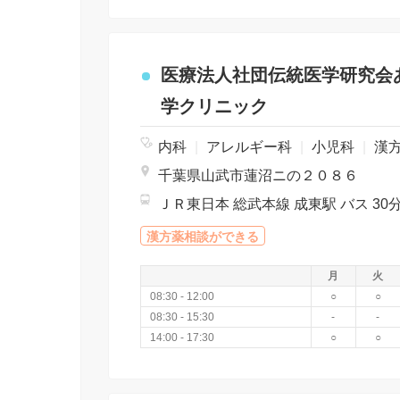
医療法人社団伝統医学研究会
学クリニック
内科
|
アレルギー科
|
小児科
|
漢
千葉県山武市蓮沼ニの２０８６
漢方薬相談ができる
月
火
08:30 - 12:00
○
○
08:30 - 15:30
-
-
14:00 - 17:30
○
○