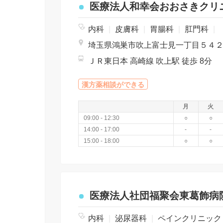
医療法人和幸会おおさきクリ
内科
|
皮膚科
|
胃腸科
|
肛門科
|
埼玉県鴻巣市吹上富士見一丁目５４
ＪＲ東日本 高崎線 吹上駅 徒歩 8分
漢方薬相談ができる
月
火
09:00 - 12:30
○
○
14:00 - 17:00
-
-
15:00 - 18:00
○
○
医療法人社団福聚会東葛飾病
内科
|
泌尿器科
|
ペインクリニッ