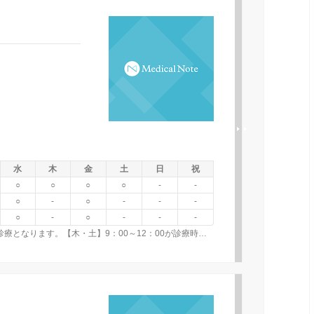
水
木
金
土
日
祝
○
○
○
○
-
-
○
-
○
-
-
-
○
-
○
-
-
-
【月・火・水・金】１４：００－１６：0０は、訪問診療となります。【木・土】9：00～12：00が診療時間となります。なお、在宅診療は午前・午後行っています。