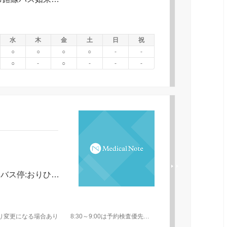
水
木
金
土
日
祝
○
○
○
○
-
-
○
-
○
-
-
-
上毛電気鉄道上毛線「西桐生」最寄りバス停:おりひめバス 本町三丁目バス停より徒歩0分 徒歩10分｜JR両毛線「桐生」 徒歩14分
8:30～12:00 14:00～18:00 第1･3金曜は状況により変更になる場合あり 8:30～9:00は予約検査優先 臨時休診あり