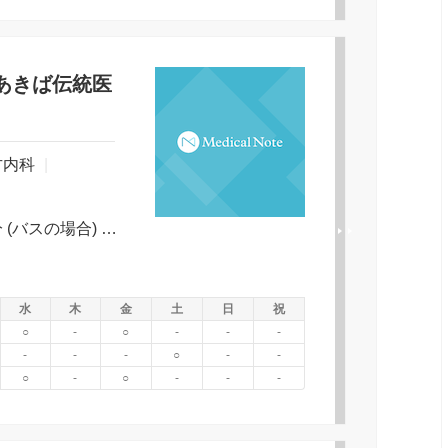
あきば伝統医
方内科
|
ＪＲ東日本 総武本線 成東駅 バス 30分 (バスの場合) 南九区停留所下車 徒歩約 3分
水
木
金
土
日
祝
○
-
○
-
-
-
-
-
-
○
-
-
○
-
○
-
-
-