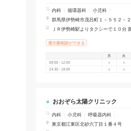
内科
|
循環器科
|
小児科
|
群馬県伊勢崎市茂呂町１－５５２－
漢方薬相談ができる
月
火
09:00 - 12:00
○
○
14:30 - 18:00
○
○
おおぞら太陽クリニック
内科
|
小児科
|
呼吸器内科
|
東京都江東区北砂六丁目１番４号