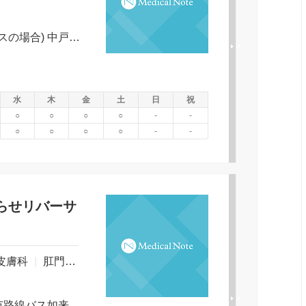
東武鉄道 野田線 川間駅 バス 25分 (バスの場合) 中戸停留所下車 徒歩約 0分
水
木
金
土
日
祝
○
○
○
○
-
-
○
○
○
○
-
-
らせリバーサ
皮膚科
|
肛門科
|
東武線新桐生駅より徒歩１０分 桐生市路線バス如来堂バス停すぐ