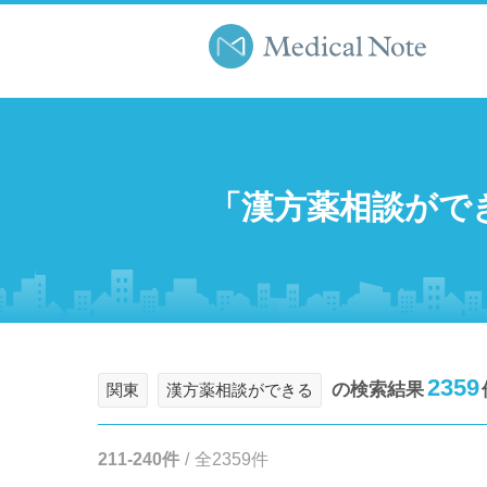
「漢方薬相談がで
2359
の検索結果
関東
漢方薬相談ができる
211-240件
/
全2359件