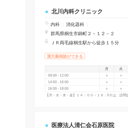
北川内科クリニック
内科
|
消化器科
|
群馬県桐生市錦町２－１２－２
ＪＲ両毛線桐生駅から徒歩１５分
漢方薬相談ができる
月
火
09:00 - 12:00
○
○
14:00 - 16:00
○
○
16:00 - 18:00
○
○
医療法人清仁会石原医院