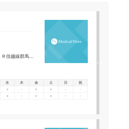
ＪＲ高崎駅より国道４０６号５ｋｍ ＪＲ信越線群馬八幡駅より徒歩１５分 群馬バス引間バス停（高崎駅発里見経由室田行き）徒歩２分
水
木
金
土
日
祝
○
-
○
○
-
-
○
-
○
○
-
-