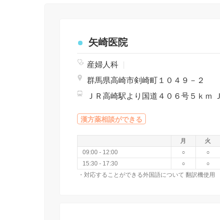
矢崎医院
産婦人科
|
群馬県高崎市剣崎町１０４９－２
漢方薬相談ができる
月
火
09:00 - 12:00
○
○
15:30 - 17:30
○
○
・対応することができる外国語について 翻訳機使用