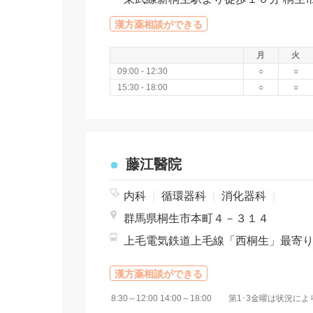
漢方薬相談ができる
月
火
09:00 - 12:30
○
○
15:30 - 18:00
○
○
藤江醫院
内科
|
循環器科
|
消化器科
|
群馬県桐生市本町４－３１４
漢方薬相談ができる