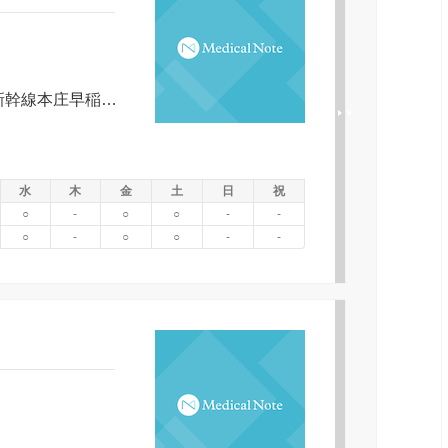
２
ＪＲ伊勢崎駅よりタクシーで１０分 新幹線本庄早稲田駅よりタクシーで２５分
水
木
金
土
日
祝
○
-
○
○
-
-
○
-
○
○
-
-