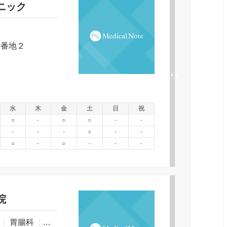
ニック
２番地２
水
木
金
土
日
祝
○
-
○
○
-
-
-
-
-
○
-
-
○
-
○
-
-
-
院
ク
|
胃腸科
|
外科
|
整形外科
|
皮膚科
|
リハビリテーション