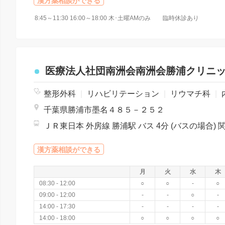
漢方薬相談ができる
8:45～11:30 16:00～18:00 木･土曜AMのみ 臨時休診あり
医療法人社団南洲会南洲会勝浦クリニ
整形外科
|
リハビリテーション
|
リウマチ科
|
千葉県勝浦市墨名４８５－２５２
漢方薬相談ができる
月
火
水
木
08:30 - 12:00
○
○
-
○
09:00 - 12:00
-
-
○
-
14:00 - 17:30
-
-
-
-
14:00 - 18:00
○
○
○
○