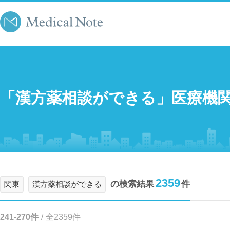
「漢方薬相談ができる」医療機
2359
の検索結果
件
関東
漢方薬相談ができる
241-270件
/
全2359件