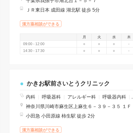
千葉県我孫子市湖北台１－５－７
ＪＲ東日本 成田線 湖北駅 徒歩 5分
漢方薬相談ができる
月
火
水
木
09:00 - 12:00
○
○
○
-
14:30 - 17:30
○
○
○
-
かきお駅前さいとうクリニック
内科
|
呼吸器科
|
アレルギー科
|
呼吸器内科
|
神奈川県川崎市麻生区上麻生６－３９－３５ １Ｆ
小田急 小田原線 柿生駅 徒歩 2分
漢方薬相談ができる