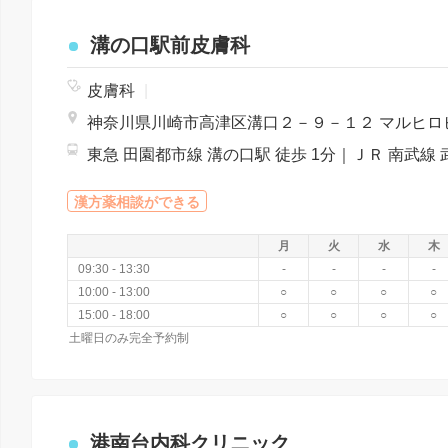
溝の口駅前皮膚科
皮膚科
|
漢方薬相談ができる
月
火
水
木
09:30 - 13:30
-
-
-
-
10:00 - 13:00
○
○
○
○
15:00 - 18:00
○
○
○
○
土曜日のみ完全予約制
港南台内科クリニック