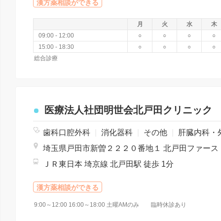
漢方薬相談ができる
月
火
水
木
09:00 - 12:00
○
○
○
○
15:00 - 18:30
○
○
○
○
総合診療
医療法人社団明世会北戸田クリニック
歯科口腔外科
|
消化器科
|
その他
|
肝臓内科・外
ＪＲ東日本 埼京線 北戸田駅 徒歩 1分
漢方薬相談ができる
9:00～12:00 16:00～18:00 土曜AMのみ 臨時休診あり