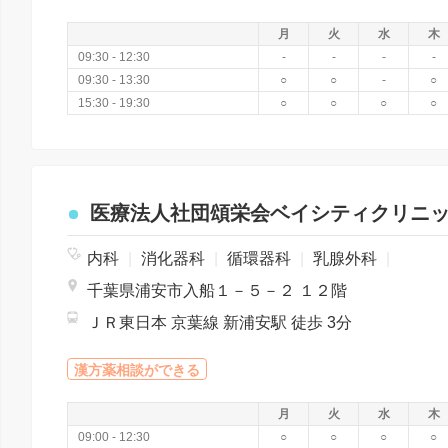
月
火
水
木
09:30 - 12:30
-
-
-
-
09:30 - 13:30
○
○
-
○
15:30 - 19:30
○
○
○
○
医療法人社団頌栄会ベイシティクリニ
内科
|
消化器科
|
循環器科
|
乳腺外科
|
千葉県浦安市入船１－５－２ １２階
ＪＲ東日本 京葉線 新浦安駅 徒歩 3分
漢方薬相談ができる
月
火
水
木
09:00 - 12:30
○
○
○
○