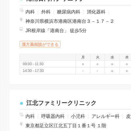
内科
|
外科
|
糖尿病内科
|
消化器科
|
神奈川県横浜市港南区港南台３－１７－２
JR根岸線「港南台」 徒歩5分
漢方薬相談ができる
月
火
水
木
09:00 - 11:30
○
○
○
○
14:30 - 17:30
-
-
○
○
江北ファミリークリニック
内科
|
呼吸器内科
|
小児科
|
アレルギー科
|
皮膚科
東京都足立区江北五丁目１番１号 １階