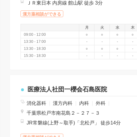
ＪＲ東日本 内房線 館山駅 徒歩 3分
漢方薬相談ができる
月
火
水
木
09:00 - 12:00
○
○
○
○
13:30 - 17:00
-
-
-
-
13:30 - 18:30
○
○
○
-
15:30 - 18:30
-
-
-
-
医療法人社団一櫻会石島医院
消化器科
|
漢方内科
|
内科
|
外科
|
千葉県松戸市南花島２－２７－３
JR常磐線(上野～取手)「北松戸」 徒歩14分