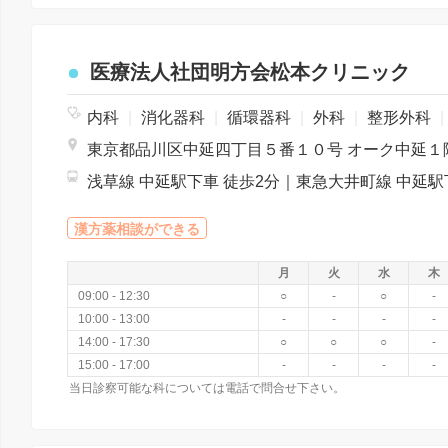
医療法人社団明方会松本クリニック
内科
|
消化器科
|
循環器科
|
外科
|
整形外科
|
東京都品川区中延四丁目５番１０号 オーク中延１
漢方薬相談ができる
月
火
水
木
09:00 - 12:30
○
-
○
-
10:00 - 13:00
-
-
-
-
14:00 - 17:30
○
○
○
-
15:00 - 17:00
-
-
-
-
当日診察可能な科については電話で問合せ下さい。