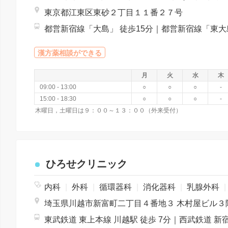
東京都江東区東砂２丁目１１番２７号
漢方薬相談ができる
月
火
水
木
09:00 - 13:00
○
○
○
-
15:00 - 18:30
○
○
○
-
木曜日，土曜日は９：００～１３：００（外来受付）
ひろせクリニック
内科
|
外科
|
循環器科
|
消化器科
|
乳腺外科
|
埼玉県川越市新富町二丁目４番地３ 木村屋ビル３