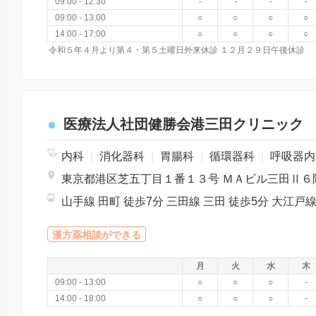
09:00 - 12:30
-
-
-
-
09:00 - 13:00
○
○
○
○
14:00 - 17:00
○
○
○
○
令和５年４月より第４・第５土曜日外来休診 １２月２９日午後休診
医療法人社団健勝会港三田クリニック
内科
|
消化器科
|
胃腸科
|
循環器科
|
呼吸器内科
東京都港区芝五丁目１番１３号 ＭＡビル三田Ⅱ６
漢方薬相談ができる
月
火
水
木
09:00 - 13:00
○
○
○
-
14:00 - 18:00
○
○
○
-