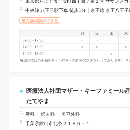
漢方薬相談ができる
月
火
水
木
09:00 - 12:30
○
○
○
○
14:00 - 16:30
○
○
-
○
14:00 - 18:00
-
-
○
-
医療法人社団マザー・キーファミール
たてやま
産科
|
婦人科
|
美容外科
|
千葉県館山市北条２１８６－１