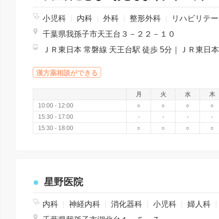
小児科
|
内科
|
外科
|
整形外科
|
リハビリテーション
千葉県我孫子市天王台３－２２－１０
漢方薬相談ができる
月
火
水
木
10:00 - 12:00
○
○
○
○
15:30 - 17:00
-
-
-
-
15:30 - 18:00
○
○
○
○
星野医院
内科
|
神経内科
|
消化器科
|
小児科
|
婦人科
|