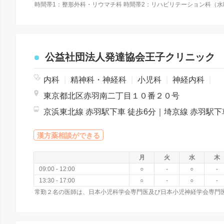
公益社団法人発達協会王子クリニック
内科
|
精神科・神経科
|
小児科
|
神経内科
|
東京都北区赤羽南二丁目１０番２０号
漢方薬相談ができる
月
火
水
木
09:00 - 12:00
○
-
○
-
13:30 - 17:00
○
-
○
-