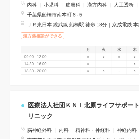
内科
|
小児科
|
皮膚科
|
漢方内科
|
人工透析
|
千葉県船橋市南本町６‐５
漢方薬相談ができる
月
火
水
木
09:00 - 12:00
○
○
○
○
14:30 - 16:00
○
-
-
○
18:30 - 20:00
○
○
-
○
医療法人社団ＫＮＩ北原ライフサポー
リニック
脳神経外科
|
内科
|
精神科・神経科
|
神経内科