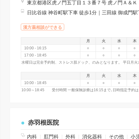
東
漢方薬相談ができる
月
火
水
木
10:00 - 16:15
○
○
○
○
17:00 - 18:45
○
○
○
○
月
火
水
木
10:00 - 18:45
○
○
○
○
10:00～18:45 受付時間 一般保険診療は16:15まで､日時指定予
赤羽根医院
内科
|
肛門科
|
外科
|
消化器科
|
その他
|
小児