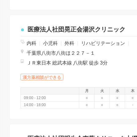
医療法人社団晃正会湯沢クリニック
内科
|
小児科
|
外科
|
リハビリテーション
|
千葉県八街市八街ほ２２７－１
ＪＲ東日本 総武本線 八街駅 徒歩 3分
漢方薬相談ができる
月
火
水
木
09:00 - 12:00
○
○
○
○
14:00 - 18:00
○
○
○
-