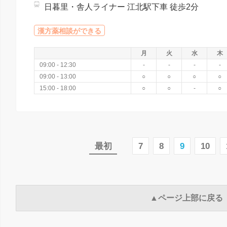
日暮里・舎人ライナー 江北駅下車 徒歩2分
漢方薬相談ができる
月
火
水
木
09:00 - 12:30
-
-
-
-
09:00 - 13:00
○
○
○
○
15:00 - 18:00
○
○
-
○
最初
7
8
9
10
▲ページ上部に戻る