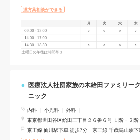
漢方薬相談ができる
月
火
水
木
09:00 - 12:00
○
○
○
○
14:00 - 17:00
-
-
-
-
14:30 - 18:30
○
○
○
○
土曜日の午後は時間帯３
医療法人社団家族の木給田ファミリー
ニック
内科
|
小児科
|
外科
|
東京都世田谷区給田三丁目２６番６号 １階・２階