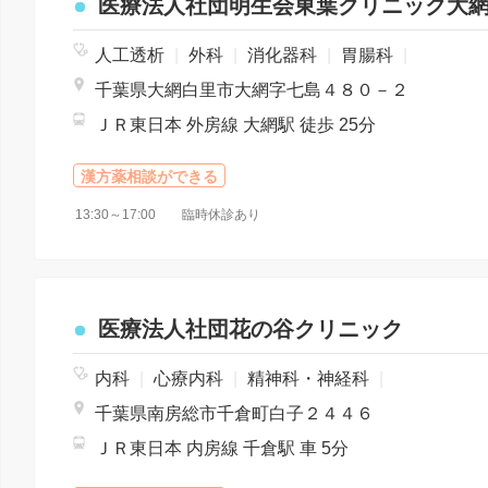
医療法人社団明生会東葉クリニック大
人工透析
|
外科
|
消化器科
|
胃腸科
|
千葉県大網白里市大網字七島４８０－２
ＪＲ東日本 外房線 大網駅 徒歩 25分
漢方薬相談ができる
13:30～17:00 臨時休診あり
医療法人社団花の谷クリニック
内科
|
心療内科
|
精神科・神経科
|
千葉県南房総市千倉町白子２４４６
ＪＲ東日本 内房線 千倉駅 車 5分