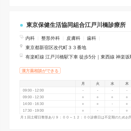
東京保健生活協同組合江戸川橋診療所
内科
|
整形外科
|
皮膚科
|
歯科
|
東京都新宿区改代町３３番地
漢方薬相談ができる
月
火
水
木
09:00 - 12:00
-
-
-
-
09:00 - 12:30
○
○
○
○
14:00 - 16:30
○
○
-
○
17:30 - 19:00
○
-
-
○
月１回土曜日整形あり９：００～１２：００診療日は不定期のためお