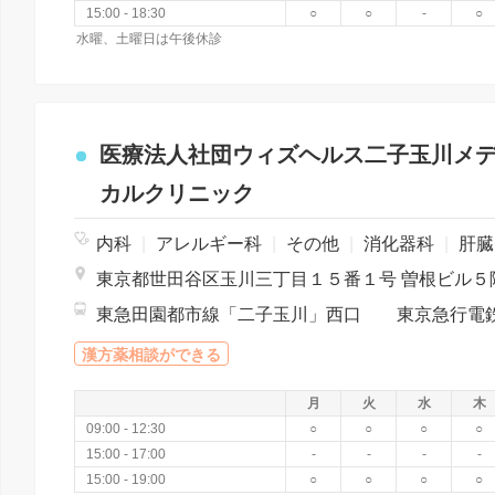
15:00 - 18:30
○
○
-
○
水曜、土曜日は午後休診
医療法人社団ウィズヘルス二子玉川メ
カルクリニック
内科
|
アレルギー科
|
その他
|
消化器科
|
肝臓内科・外科
東京都世田谷区玉川三丁目１５番１号 曽根ビル５
漢方薬相談ができる
月
火
水
木
09:00 - 12:30
○
○
○
○
15:00 - 17:00
-
-
-
-
15:00 - 19:00
○
○
○
○