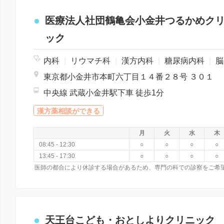
医療法人社団鶴亀会小金井つるかめク
ック
内科
|
リウマチ科
|
漢方内科
|
糖尿病内科
|
脳神経外科
東京都小金井市本町六丁目１４番２８号 ３０１
中央線 武蔵小金井駅下車 徒歩1分
漢方薬相談ができる
月
火
水
木
08:45 - 12:30
○
○
○
○
13:45 - 17:30
○
○
○
○
天王台こども・おとしよりクリニック