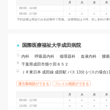
月
火
水
木
09:00 - 14:00
-
-
-
-
09:00 - 17:00
○
○
○
○
予約診療は再診のみ全診療科で実施。 診療開始は９時、但し各科の事
国際医療福祉大学成田病院
内科
|
呼吸器内科
|
循環器科
|
血液内科
|
腫瘍内科・外科
千葉県成田市畑ケ田８５２
漢方薬相談ができる
フレイル相談ができる
月
火
水
木
09:00 - 12:00
○
○
○
○
13:00 - 17:00
○
○
○
○