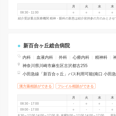
月
火
水
木
08:30 - 11:00
○
○
○
○
新百合ヶ丘総合病院
内科
|
血液内科
|
外科
|
心療内科
|
精神科
|
神経
神奈川県川崎市麻生区古沢都古255
漢方薬相談ができる
フレイル相談ができる
月
火
水
木
08:30 - 17:00
-
○
○
-
09:00 - 17:00
○
-
-
○