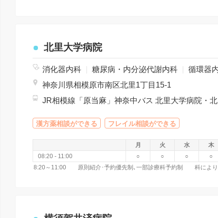
北里大学病院
消化器内科
|
糖尿病・内分泌代謝内科
|
循環器内
神奈川県相模原市南区北里1丁目15-1
JR相模線「原当
漢方薬相談ができる
フレイル相談ができる
月
火
水
木
08:20 - 11:00
○
○
○
○
8:20～11:00 原則紹介･予約優先制､一部診療科予約制 科に