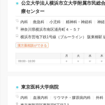
公立大学法人横浜市立大学附属市民総
療センター
内科
|
救急科
|
小児科
|
精神科・神経科
|
神経内科
神奈川県横浜市南区浦舟町４－５７
漢方薬相談ができる
月
火
水
木
09:00 - 16:00
○
○
○
○
東京医科大学病院
内科
|
血液内科
|
リウマチ・膠原病内科
|
外科