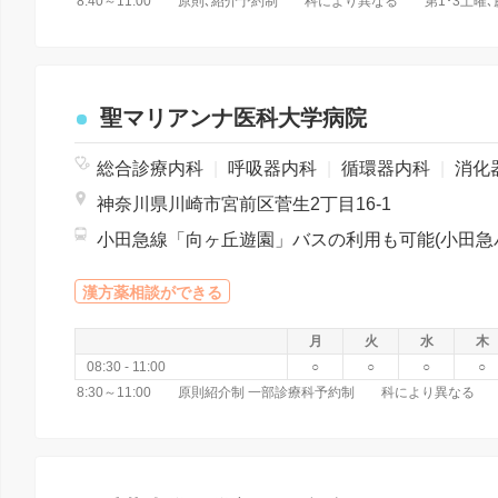
聖マリアンナ医科大学病院
総合診療内科
|
呼吸器内科
|
循環器内科
|
消化器内
神奈川県川崎市宮前区菅生2丁目16-1
漢方薬相談ができる
月
火
水
木
08:30 - 11:00
○
○
○
○