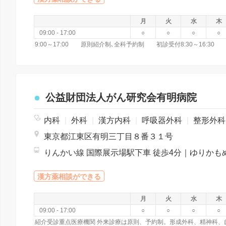
月
火
水
木
09:00 - 17:00
○
○
○
○
9:00～17:00 原則紹介制､全科予約制 初診受付8:30～16:
公益財団法人がん研究会有明病院
内科
|
外科
|
漢方内科
|
呼吸器外科
|
整形外
東京都江東区有明三丁目８番３１号
漢方薬相談ができる
月
火
水
木
09:00 - 17:00
○
○
○
○