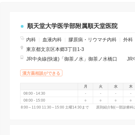
順天堂大学医学部附属順天堂医院
内科
|
血液内科
|
膠原病・リウマチ内科
|
外科
東京都文京区本郷3丁目1-3
漢方薬相談ができる
月
火
水
木
08:00 - 14:30
-
-
-
-
08:00 - 15:00
○
○
○
○