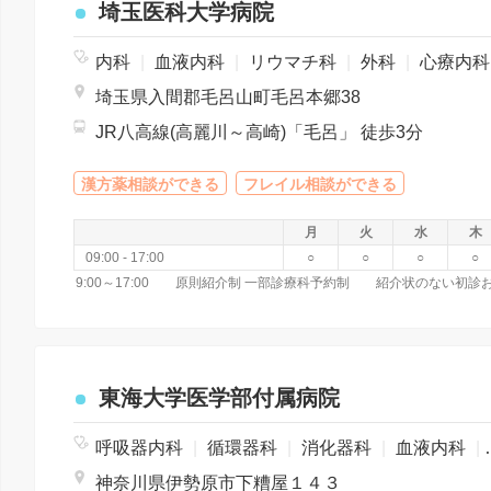
埼玉医科大学病院
内科
|
血液内科
|
リウマチ科
|
外科
|
心療内
埼玉県入間郡毛呂山町毛呂本郷38
JR八高線(高麗川～高崎)「毛呂」 徒歩3分
漢方薬相談ができる
フレイル相談ができる
月
火
水
木
09:00 - 17:00
○
○
○
○
東海大学医学部付属病院
呼吸器内科
|
循環器科
|
消化器科
|
血液内科
|
神奈川県伊勢原市下糟屋１４３