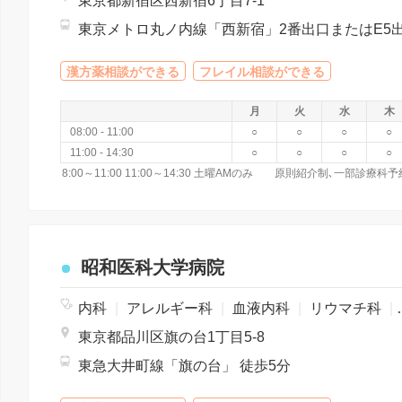
東京都新宿区西新宿6丁目7-1
漢方薬相談ができる
フレイル相談ができる
月
火
水
木
08:00 - 11:00
○
○
○
○
11:00 - 14:30
○
○
○
○
昭和医科大学病院
内科
|
アレルギー科
|
血液内科
|
リウマチ科
|
東京都品川区旗の台1丁目5-8
東急大井町線「旗の台」 徒歩5分