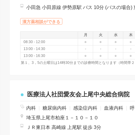
漢方薬相談ができる
月
火
水
木
08:30 - 12:00
○
○
○
○
13:00 - 14:30
-
-
-
-
13:00 - 16:30
○
○
○
○
医療法人社団愛友会上尾中央総合病院
内科
|
糖尿病内科
|
感染症内科
|
血液内科
|
呼吸器内科
埼玉県上尾市柏座１－１０－１０
ＪＲ東日本 高崎線 上尾駅 徒歩 3分