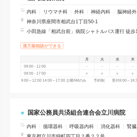
内科
|
リウマチ科
|
外科
|
神経内科
|
脳神経外科
神奈川県座間市相武台1丁目50-1
小田急線「相武台前」病院シャトルバス運行 徒歩1
漢方薬相談ができる
月
火
水
木
09:00 - 12:00
-
-
-
-
09:00 - 17:00
○
○
○
○
国家公務員共済組合連合会立川病院
内科
|
循環器科
|
呼吸器内科
|
消化器科
|
腎臓内科・外科
東京都立川市錦町四丁目２番２２号