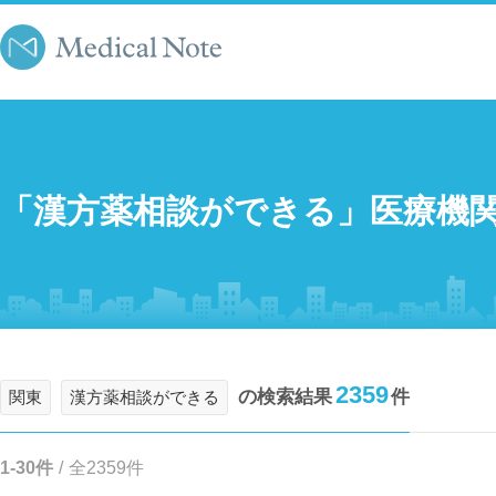
「漢方薬相談ができる」医療機
2359
の検索結果
件
関東
漢方薬相談ができる
1-30件
/
全2359件