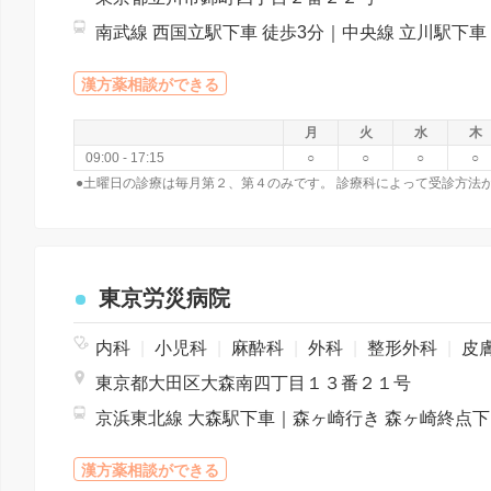
漢方薬相談ができる
月
火
水
木
09:00 - 17:15
○
○
○
○
東京労災病院
内科
|
小児科
|
麻酔科
|
外科
|
整形外科
|
皮膚
東京都大田区大森南四丁目１３番２１号
京浜東北線
漢方薬相談ができる