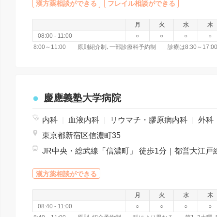
漢方薬相談ができる
フレイル相談ができる
月
火
水
木
08:00 - 11:00
○
○
○
○
慶應義塾大学病院
内科
|
血液内科
|
リウマチ・膠原病内科
|
外科
東京都新宿区信濃町35
漢方薬相談ができる
月
火
水
木
08:40 - 11:00
○
○
○
○