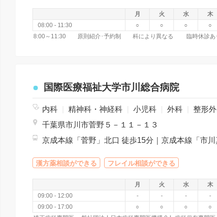
月
火
水
木
08:00 - 11:30
○
○
○
○
8:00～11:30 原則紹介･予約制 科により異なる 臨時休診あ
国際医療福祉大学市川総合病院
内科
|
精神科・神経科
|
小児科
|
外科
|
整形外科
千葉県市川市菅野５－１１－１３
漢方薬相談ができる
フレイル相談ができる
月
火
水
木
09:00 - 12:00
-
-
-
-
09:00 - 17:00
○
○
○
○