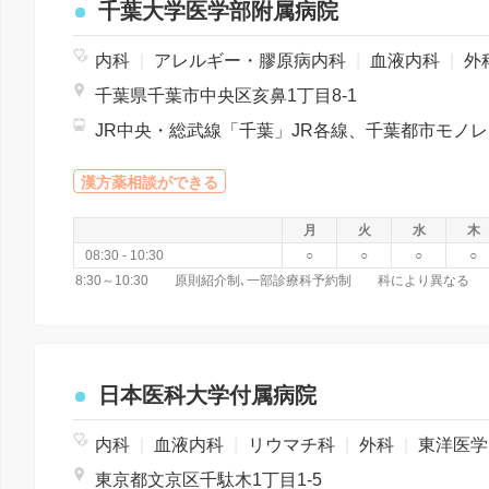
千葉大学医学部附属病院
内科
|
アレルギー・膠原病内科
|
血液内科
|
外
千葉県千葉市中央区亥鼻1丁目8-1
JR中央・総武線
漢方薬相談ができる
月
火
水
木
08:30 - 10:30
○
○
○
○
8:30～10:30 原則紹介制､一部診療科予約制 科により異なる
日本医科大学付属病院
内科
|
血液内科
|
リウマチ科
|
外科
|
東洋医学科
東京都文京区千駄木1丁目1-5