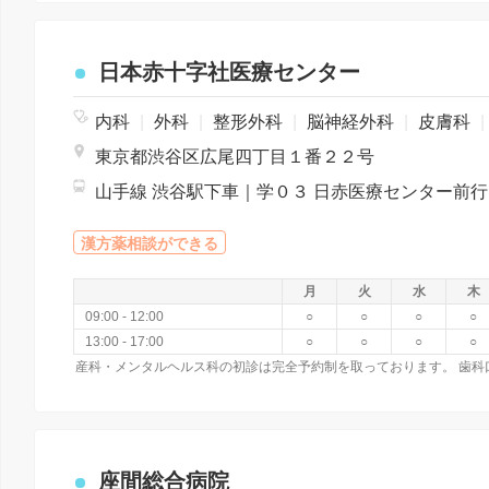
日本赤十字社医療センター
内科
|
外科
|
整形外科
|
脳神経外科
|
皮膚科
|
東京都渋谷区広尾四丁目１番２２号
山手線 渋
漢方薬相談ができる
月
火
水
木
09:00 - 12:00
○
○
○
○
13:00 - 17:00
○
○
○
○
座間総合病院