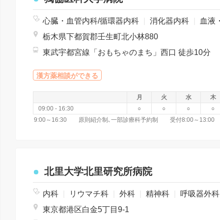
心臓・血管内科/循環器内科
|
消化器内科
|
血液・腫瘍
栃木県下都賀郡壬生町北小林880
東武宇都宮線「おもちゃのまち」西口 徒歩10分
漢方薬相談ができる
月
火
水
木
09:00 - 16:30
○
○
○
○
北里大学北里研究所病院
内科
|
リウマチ科
|
外科
|
精神科
|
呼吸器外
東京都港区白金5丁目9-1