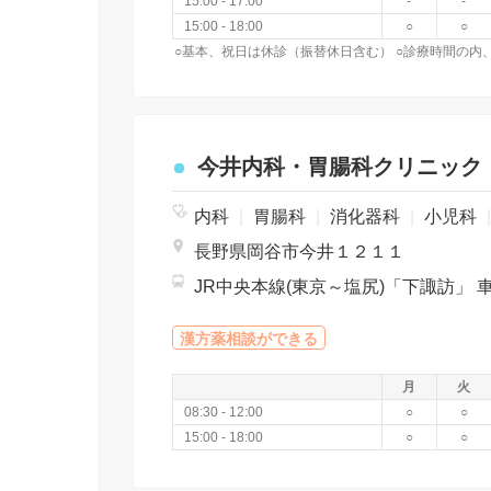
15:00 - 17:00
-
-
15:00 - 18:00
○
○
今井内科・胃腸科クリニック
内科
|
胃腸科
|
消化器科
|
小児科
|
長野県岡谷市今井１２１１
JR中央本線(東京～塩尻)「下諏訪」 車
漢方薬相談ができる
月
火
08:30 - 12:00
○
○
15:00 - 18:00
○
○