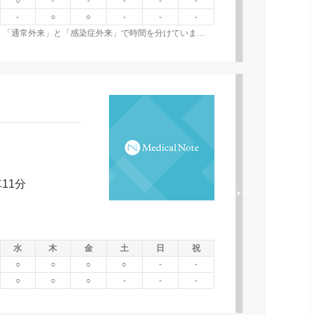
○
-
-
-
-
-
-
○
○
-
-
-
○基本、祝日は休診（振替休日含む） ○診療時間の内、「通常外来」と「感染症外来」で時間を分けています。 ○お盆、年末年始は休診です。 〇水曜日のみ、診療時間 時間帯２は15:00～17:00 外来受付時間 時間帯２は15:00～17:00 となります。
11分
水
木
金
土
日
祝
○
○
○
○
-
-
○
○
○
-
-
-