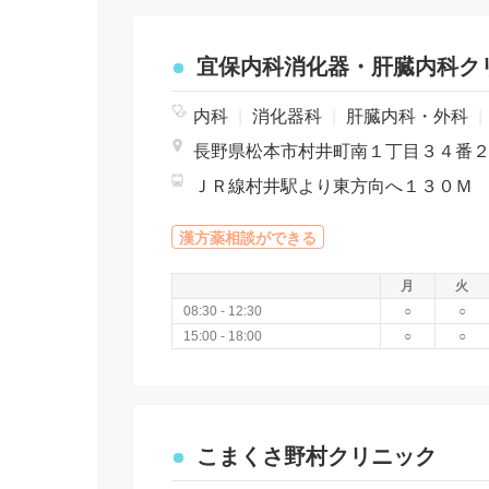
宜保内科消化器・肝臓内科ク
内科
|
消化器科
|
肝臓内科・外科
|
長野県松本市村井町南１丁目３４番
ＪＲ線村井駅より東方向へ１３０Ｍ
漢方薬相談ができる
月
火
08:30 - 12:30
○
○
15:00 - 18:00
○
○
こまくさ野村クリニック