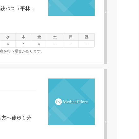
・バスＪＲ長野駅善光寺口より長野電鉄バス（平林・市民病院経由柳原行き｜もしくは三才・市民病院経由柳原行き）で「長野市民病院前」下車または｜ＪＲ三才駅より長野電鉄バス（市民病院経由柳原行き）で長野市民病院前下車または｜ＪＲ北長野駅から東北ぐるりん号で長野市民病院前下車・電車｜徒歩長野電鉄柳原駅より徒歩２０分
水
木
金
土
日
祝
○
○
○
-
-
-
療を行う場合があります。
南方へ徒歩１分