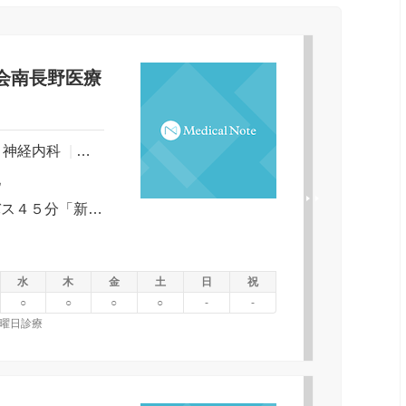
会南長野医療
神経内科
|
小児科
|
外科
|
整形外科
|
皮膚科
|
泌尿器科
地
ＪＲ信越線長野駅より信州新町行きバス４５分「新町美術館前」下車徒歩３分
水
木
金
土
日
祝
○
○
○
○
-
-
金曜日診療