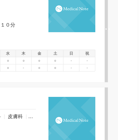
～１０分
水
木
金
土
日
祝
○
○
○
○
-
-
○
-
○
○
-
-
科
|
皮膚科
|
泌尿器科
|
アレルギー科
|