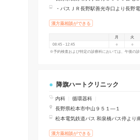
漢方薬相談ができる
月
火
08:45 - 12:45
○
○
※予約検査および特定の診療科においては、午後の診
降旗ハートクリニック
内科
|
循環器科
|
長野県松本市中山９５１―１
松本電気鉄道バス 和泉橋バス停より
漢方薬相談ができる