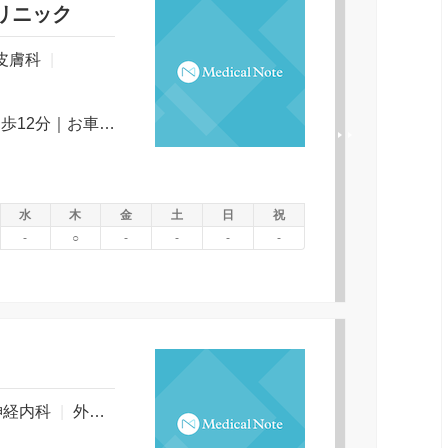
リニック
皮膚科
|
電車の場合：北しなの線豊野駅から徒歩12分｜お車の場合：国道18号線を長野方面に向かって右折してすぐ
水
木
金
土
日
祝
-
○
-
-
-
-
神経内科
|
外科
|
呼吸器外科
|
脳神経外科
|
整形外科
|
血
１