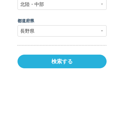
都道府県
|
婦人科
|
眼科
|
耳鼻咽喉科
|
リハビリテーション
|
検索する