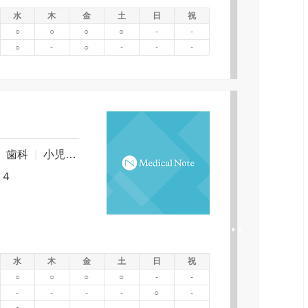
水
木
金
土
日
祝
○
○
○
○
-
-
○
-
○
-
-
-
|
歯科
|
小児歯科
|
歯科口腔外科
|
矯正歯科
|
ー４
水
木
金
土
日
祝
○
○
○
○
-
-
-
-
-
-
○
-