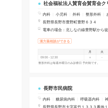
社会福祉法人賛育会賛育会ク
内科
|
小児科
|
外科
|
整形外科
|
長野県長野市豊野町豊野６３４
漢方薬相談ができる
月
火
09:00 - 12:30
○
-
整形外科は毎週木曜日のみ診療日 予約制です。
長野市民病院
内科
|
糖尿病内科
|
呼吸器内科
|
長野県長野市大字富竹１３３３番地