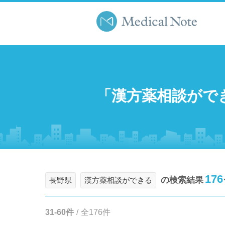
「漢方薬相談がで
176
の検索結果
長野県
漢方薬相談ができる
31-60件
/
全176件