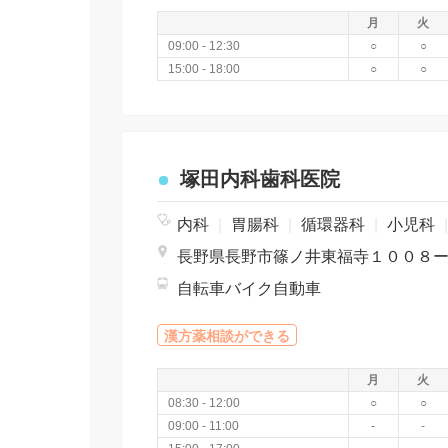
月
火
09:00 - 12:30
○
○
15:00 - 18:00
○
○
塚田内科歯科医院
内科
|
胃腸科
|
循環器科
|
小児科
長野県長野市篠ノ井東福寺１００８
自転車バイク自動車
漢方薬相談ができる
月
火
08:30 - 12:00
○
○
09:00 - 11:00
-
-