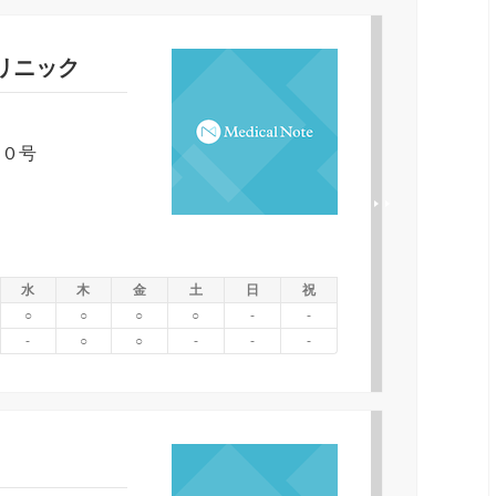
リニック
２０号
水
木
金
土
日
祝
○
○
○
○
-
-
-
○
○
-
-
-