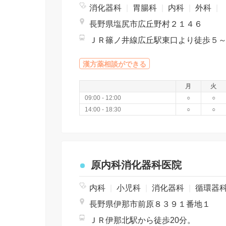
消化器科
|
胃腸科
|
内科
|
外科
|
長野県塩尻市広丘野村２１４６
ＪＲ篠ノ井線広丘駅東口より徒歩５
漢方薬相談ができる
月
火
09:00 - 12:00
○
○
14:00 - 18:30
○
○
原内科消化器科医院
内科
|
小児科
|
消化器科
|
循環器
長野県伊那市前原８３９１番地１
ＪＲ伊那北駅から徒歩20分。