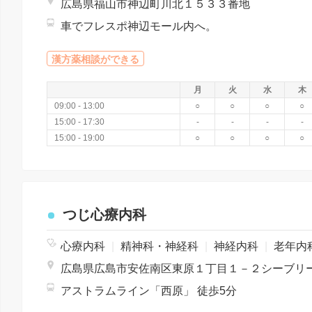
広島県福山市神辺町川北１５３３番地
車でフレスポ神辺モール内へ。
漢方薬相談ができる
月
火
水
木
09:00 - 13:00
○
○
○
○
15:00 - 17:30
-
-
-
-
15:00 - 19:00
○
○
○
○
つじ心療内科
心療内科
|
精神科・神経科
|
神経内科
|
老年内
アストラムライン「西原」 徒歩5分