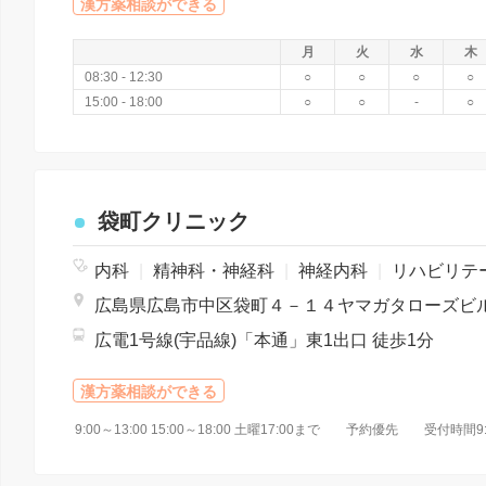
漢方薬相談ができる
月
火
水
木
08:30 - 12:30
○
○
○
○
15:00 - 18:00
○
○
-
○
袋町クリニック
内科
|
精神科・神経科
|
神経内科
|
リハビリテーショ
広電1号線(宇品線)「本通」東1出口 徒歩1分
漢方薬相談ができる