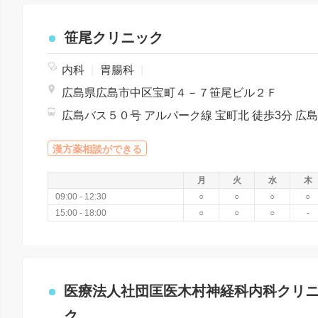
笹尾クリニック
内科
|
胃腸科
|
広島県広島市中区宝町４－７笹尾ビル２Ｆ
漢方薬相談ができる
月
火
水
木
09:00 - 12:30
○
○
○
○
15:00 - 18:00
○
○
○
-
医療法人社団匡医木村神経科内科クリ
ク