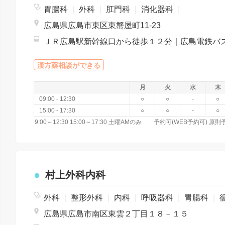
胃腸科
|
外科
|
肛門科
|
消化器科
|
広島県広島市東区東蟹屋町11-23
漢方薬相談ができる
月
火
水
木
09:00 - 12:30
○
○
-
○
15:00 - 17:30
○
○
-
○
9:00～12:30 15:00～17:30 土曜AMのみ 予約可(WEB予約可
村上外科内科
外科
|
整形外科
|
内科
|
呼吸器科
|
胃腸科
|
循環
広島県広島市南区東雲２丁目１８－１５