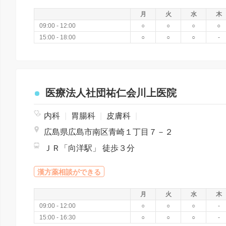
月
火
水
木
09:00 - 12:00
○
○
○
○
15:00 - 18:00
○
○
○
-
医療法人社団祐仁会川上医院
内科
|
胃腸科
|
皮膚科
|
広島県広島市南区青崎１丁目７－２
ＪＲ「向洋駅」 徒歩３分
漢方薬相談ができる
月
火
水
木
09:00 - 12:00
○
○
○
-
15:00 - 16:30
○
○
○
-