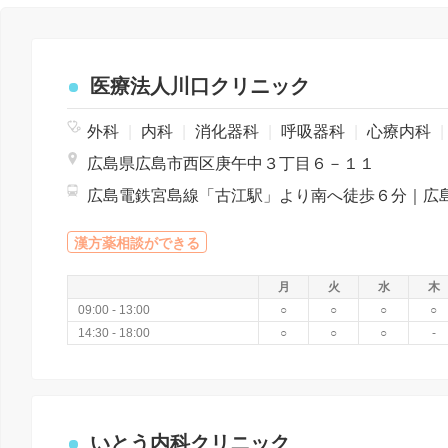
医療法人川口クリニック
外科
|
内科
|
消化器科
|
呼吸器科
|
心療内科
|
広島県広島市西区庚午中３丁目６－１１
漢方薬相談ができる
月
火
水
木
09:00 - 13:00
○
○
○
○
14:30 - 18:00
○
○
○
-
いとう内科クリニック