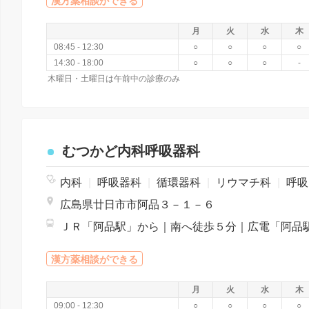
漢方薬相談ができる
月
火
水
木
08:45 - 12:30
○
○
○
○
14:30 - 18:00
○
○
○
-
木曜日・土曜日は午前中の診療のみ
むつかど内科呼吸器科
内科
|
呼吸器科
|
循環器科
|
リウマチ科
|
呼吸器内科
広島県廿日市市阿品３－１－６
漢方薬相談ができる
月
火
水
木
09:00 - 12:30
○
○
○
○