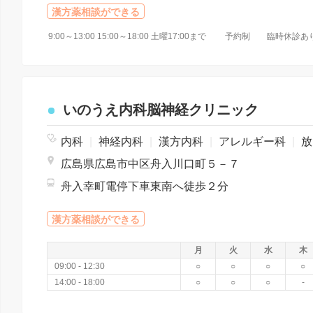
漢方薬相談ができる
9:00～13:00 15:00～18:00 土曜17:00まで 予約制 臨時休診あ
いのうえ内科脳神経クリニック
内科
|
神経内科
|
漢方内科
|
アレルギー科
|
放射線科
広島県広島市中区舟入川口町５－７
舟入幸町電停下車東南へ徒歩２分
漢方薬相談ができる
月
火
水
木
09:00 - 12:30
○
○
○
○
14:00 - 18:00
○
○
○
-