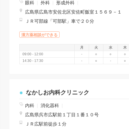
眼科
|
外科
|
形成外科
|
広島県広島市安佐北区安佐町飯室１５６９－１
ＪＲ可部線「可部駅」車で２０分
漢方薬相談ができる
月
火
水
木
09:00 - 12:00
-
○
○
○
14:30 - 17:30
-
○
-
○
なかしお内科クリニック
内科
|
消化器科
|
広島県呉市広駅前１丁目１番１０号
ＪＲ広駅前徒歩１分