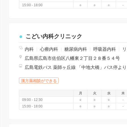
15:00 - 18:00
○
○
○
-
こどい内科クリニック
内科
|
心療内科
|
糖尿病内科
|
呼吸器内科
|
リハビリテーション
広島県広島市佐伯区八幡東２丁目２８番５４号
広島電
漢方薬相談ができる
月
火
水
木
09:00 - 12:30
○
○
○
-
15:00 - 18:00
○
○
○
-