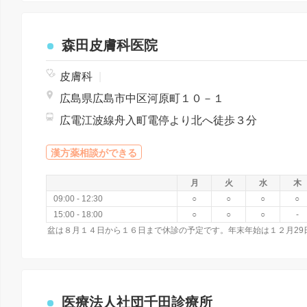
森田皮膚科医院
皮膚科
|
広島県広島市中区河原町１０－１
広電江波線舟入町電停より北へ徒歩３分
漢方薬相談ができる
月
火
水
木
09:00 - 12:30
○
○
○
○
15:00 - 18:00
○
○
○
-
盆は８月１４日から１６日まで休診の予定です。年末年始は１２月29
医療法人社団千田診療所