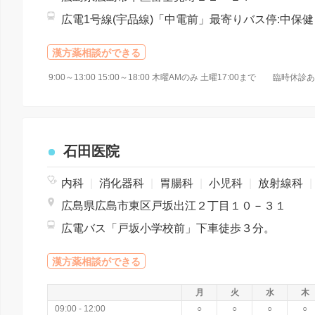
広電1号線
漢方薬相談ができる
9:00～13:00 15:00～18:00 木曜AMのみ 土曜17:00まで 臨時休診
石田医院
内科
|
消化器科
|
胃腸科
|
小児科
|
放射線科
|
広島県広島市東区戸坂出江２丁目１０－３１
広電バス「戸坂小学校前」下車徒歩３分。
漢方薬相談ができる
月
火
水
木
09:00 - 12:00
○
○
○
○