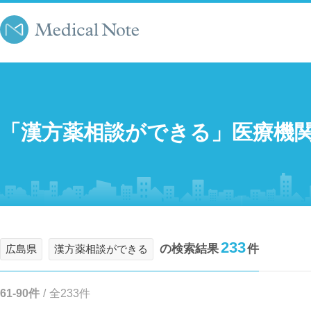
「漢方薬相談ができる」医療機
233
の検索結果
件
広島県
漢方薬相談ができる
61-90件
/
全233件