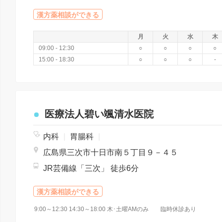
漢方薬相談ができる
月
火
水
木
09:00 - 12:30
○
○
○
○
15:00 - 18:30
○
○
○
-
医療法人碧い颯清水医院
内科
|
胃腸科
|
広島県三次市十日市南５丁目９－４５
JR芸備線「三次」 徒歩6分
漢方薬相談ができる
9:00～12:30 14:30～18:00 木･土曜AMのみ 臨時休診あり