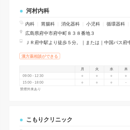
河村内科
内科
|
胃腸科
|
消化器科
|
小児科
|
循環器科
|
広島県府中市府中町８３８番地３
漢方薬相談ができる
月
火
水
木
09:00 - 12:30
○
○
○
○
15:00 - 18:00
○
○
○
-
禁煙外来あり
こもりクリニック