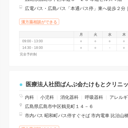
漢方薬相談ができる
月
火
水
木
09:00 - 13:00
○
○
○
○
14:30 - 18:00
○
○
-
○
完全予約制
医療法人社団ばんぶ会たけもとクリニ
内科
|
小児科
|
消化器科
|
呼吸器科
|
アレルギー科
広島県広島市中区鶴見町１４－６