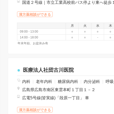
漢方薬相談ができる
月
火
水
木
09:00 - 13:00
○
○
○
○
14:00 - 18:00
○
○
-
○
年末年始、お盆休み有
医療法人社団古川医院
内科
|
老年内科
|
糖尿病内科
|
内分泌科
|
呼吸器内科
広島県広島市南区東雲本町１丁目１－２
広電5号線(皆実線)「段原一丁目」 車
漢方薬相談ができる