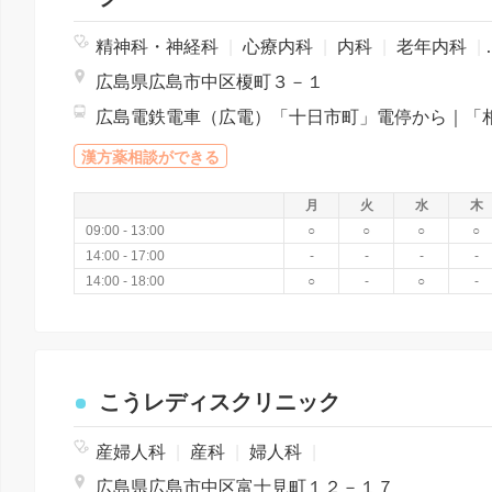
精神科・神経科
|
心療内科
|
内科
|
老年内科
|
広島県広島市中区榎町３－１
漢方薬相談ができる
月
火
水
木
09:00 - 13:00
○
○
○
○
14:00 - 17:00
-
-
-
-
14:00 - 18:00
○
-
○
-
こうレディスクリニック
産婦人科
|
産科
|
婦人科
|
広島県広島市中区富士見町１２－１７