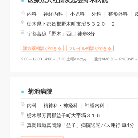
医療法人社団友志会野木病院
内科
|
神経内科
|
小児科
|
外科
|
整形外科
|
皮膚
栃木県下都賀郡野木町友沼５３２０－２
宇都宮線「野木」西口 徒歩8分
漢方薬相談ができる
フレイル相談ができる
菊池病院
内科
|
精神科・神経科
|
神経内科
|
栃木県芳賀郡益子町大字塙３１６
真岡鐵道真岡線「益子」病院送迎バス運行 車4分