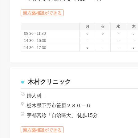
漢方薬相談ができる
月
火
水
木
08:30 - 11:30
○
○
-
○
14:30 - 16:30
-
-
-
-
14:30 - 17:30
○
-
-
○
木村クリニック
婦人科
|
栃木県下野市笹原２３０－６
宇都宮線「自治医大」 徒歩15分
漢方薬相談ができる