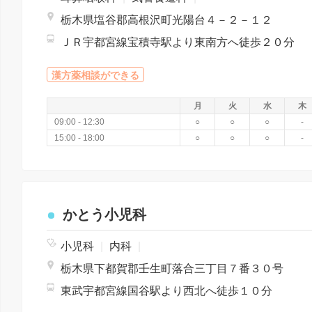
栃木県塩谷郡高根沢町光陽台４－２－１２
ＪＲ宇都宮線宝積寺駅より東南方へ徒歩２０分
漢方薬相談ができる
月
火
水
木
09:00 - 12:30
○
○
○
-
15:00 - 18:00
○
○
○
-
かとう小児科
小児科
|
内科
|
栃木県下都賀郡壬生町落合三丁目７番３０号
東武宇都宮線国谷駅より西北へ徒歩１０分