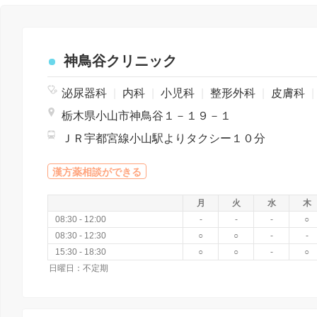
神鳥谷クリニック
泌尿器科
|
内科
|
小児科
|
整形外科
|
皮膚科
|
栃木県小山市神鳥谷１－１９－１
ＪＲ宇都宮線小山駅よりタクシー１０分
漢方薬相談ができる
月
火
水
木
08:30 - 12:00
-
-
-
○
08:30 - 12:30
○
○
-
-
15:30 - 18:30
○
○
-
○
日曜日：不定期