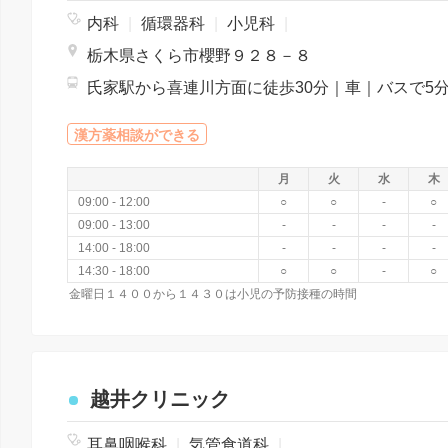
内科
|
循環器科
|
小児科
|
栃木県さくら市櫻野９２８－８
漢方薬相談ができる
月
火
水
木
09:00 - 12:00
○
○
-
○
09:00 - 13:00
-
-
-
-
14:00 - 18:00
-
-
-
-
14:30 - 18:00
○
○
-
○
金曜日１４００から１４３０は小児の予防接種の時間
越井クリニック
耳鼻咽喉科
|
気管食道科
|