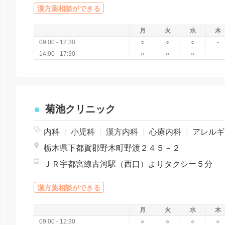
漢方薬相談ができる
月
火
水
木
09:00 - 12:30
○
○
○
-
14:00 - 17:30
○
○
○
-
菊池クリニック
内科
|
小児科
|
漢方内科
|
心療内科
|
アレルギー科
栃木県下都賀郡野木町野渡２４５－２
ＪＲ宇都宮線古河駅（西口）よりタクシー５分
漢方薬相談ができる
月
火
水
木
09:00 - 12:30
○
○
○
○