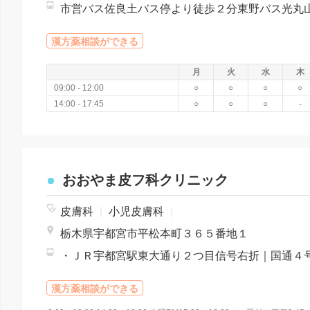
漢方薬相談ができる
月
火
水
木
09:00 - 12:00
○
○
○
○
14:00 - 17:45
○
○
○
-
おおやま皮フ科クリニック
皮膚科
|
小児皮膚科
|
栃木県宇都宮市平松本町３６５番地１
漢方薬相談ができる