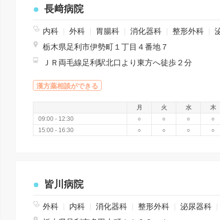
長﨑病院
内科
|
外科
|
胃腸科
|
消化器科
|
整形外科
|
泌尿
栃木県足利市伊勢町１丁目４番地７
ＪＲ両毛線足利駅北口より東方へ徒歩２分
漢方薬相談ができる
月
火
水
木
09:00 - 12:30
○
○
○
○
15:00 - 16:30
○
○
○
○
皆川病院
外科
|
内科
|
消化器科
|
整形外科
|
泌尿器科
|