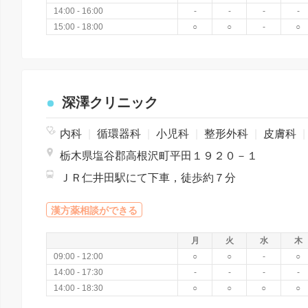
14:00 - 16:00
-
-
-
-
15:00 - 18:00
○
○
-
○
深澤クリニック
内科
|
循環器科
|
小児科
|
整形外科
|
皮膚科
|
栃木県塩谷郡高根沢町平田１９２０－１
ＪＲ仁井田駅にて下車，徒歩約７分
漢方薬相談ができる
月
火
水
木
09:00 - 12:00
○
○
-
○
14:00 - 17:30
-
-
-
-
14:00 - 18:30
○
○
○
○