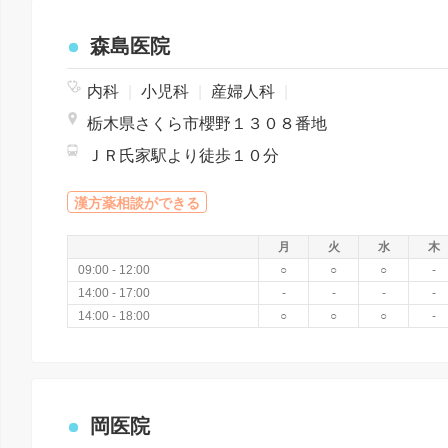
森島医院
内科
|
小児科
|
産婦人科
|
栃木県さくら市櫻野１３０８番地
ＪＲ氏家駅より徒歩１０分
漢方薬相談ができる
月
火
水
木
09:00 - 12:00
○
○
○
-
14:00 - 17:00
-
-
-
-
14:00 - 18:00
○
○
○
-
岡医院