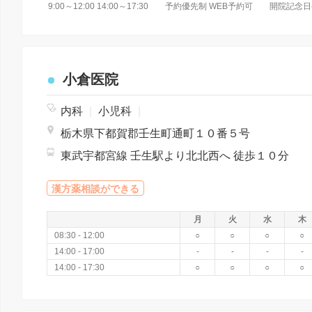
9:00～12:00 14:00～17:30 予約優先制 WEB予約可 開院記念日
小倉医院
内科
|
小児科
|
栃木県下都賀郡壬生町通町１０番５号
東武宇都宮線 壬生駅より北北西へ 徒歩１０分
漢方薬相談ができる
月
火
水
木
08:30 - 12:00
○
○
○
○
14:00 - 17:00
-
-
-
-
14:00 - 17:30
○
○
○
○