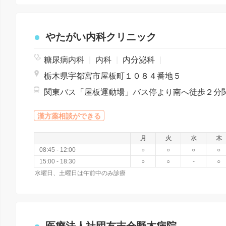
やたがい内科クリニック
糖尿病内科
|
内科
|
内分泌科
|
栃木県宇都宮市屋板町１０８４番地５
漢方薬相談ができる
月
火
水
木
08:45 - 12:00
○
○
○
○
15:00 - 18:30
○
○
-
○
水曜日、土曜日は午前中のみ診療