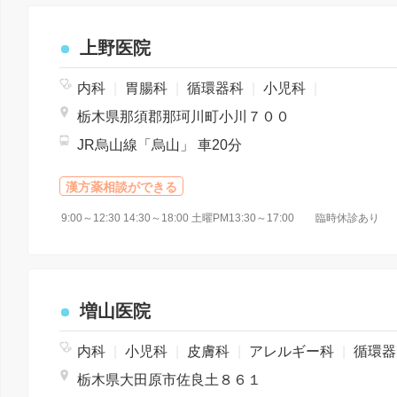
上野医院
内科
|
胃腸科
|
循環器科
|
小児科
|
栃木県那須郡那珂川町小川７００
JR烏山線「烏山」 車20分
漢方薬相談ができる
9:00～12:30 14:30～18:00 土曜PM13:30～17:00 臨時休診あり
増山医院
内科
|
小児科
|
皮膚科
|
アレルギー科
|
循環器科
栃木県大田原市佐良土８６１