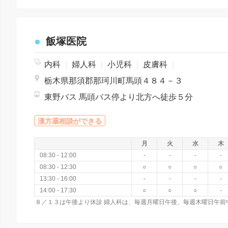
飯塚医院
内科
|
婦人科
|
小児科
|
皮膚科
|
栃木県那須郡那珂川町馬頭４８４－３
東野バス 馬頭バス停より北方へ徒歩５分
漢方薬相談ができる
月
火
水
木
08:30 - 12:00
-
-
-
-
08:30 - 12:30
○
○
○
○
13:30 - 16:00
-
-
-
-
14:00 - 17:30
○
○
○
-
８／１３は午後より休診 婦人科は、毎週月曜日午後、毎週木曜日午前