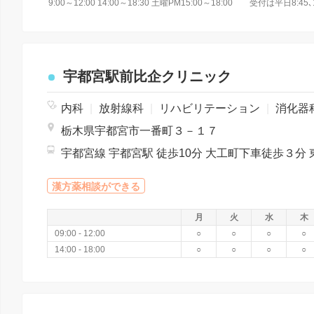
宇都宮駅前比企クリニック
内科
|
放射線科
|
リハビリテーション
|
消化器
栃木県宇都宮市一番町３－１７
漢方薬相談ができる
月
火
水
木
09:00 - 12:00
○
○
○
○
14:00 - 18:00
○
○
○
○